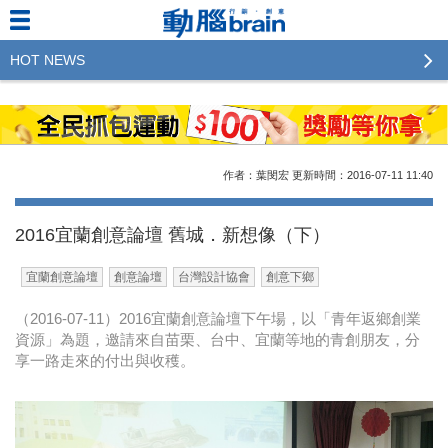
HOT NEWS
2023行銷傳播傑出貢獻獎 啟動徵件！期許參賽作品
更創新及具影響力
2022行銷傳播傑出貢獻獎得獎名單揭曉，近400位行
作者：葉閔宏
更新時間：2016-07-11
11:40
銷傳播人共襄盛舉！The Winners of 2022《Brain》
Excellence Agency& Advertiser of the year
2016宜蘭創意論壇 舊城．新想像（下）
LINE 推出「AI 肖像」新功能 體驗專業棚拍的高質
宜蘭創意論壇
創意論壇
台灣設計協會
創意下鄉
感美照
（2016-07-11）2016宜蘭創意論壇下午場，以「青年返鄉創業
2023台灣民生快消品牌排行 14億次國民消費揭曉品
資源」為題，邀請來自苗栗、台中、宜蘭等地的青創朋友，分
牌足跡贏家
享一路走來的付出與收穫。
域動行銷公布人事異動
CSD中衛營運長張德成：中衛跳脫框架 玩出口罩新