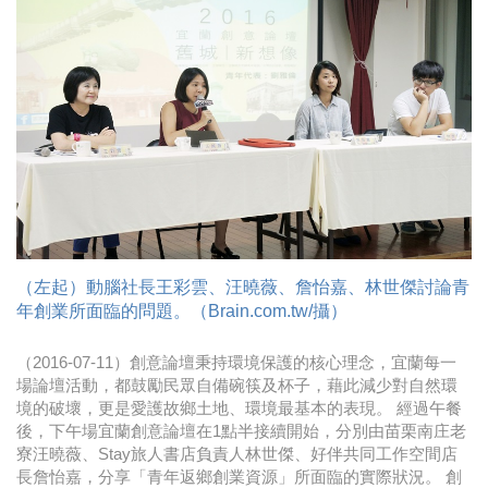
時尚
金獎的代價 牛恆泰：沒人知道我失去什麼！
台灣百事食品 注重品牌體驗創造差異化
黃麗萍：媒體代理商有幫客戶升級的責任！
牛恆泰：媒體產業蛻變關鍵期，數位轉型該怎麼
搞？（上）
（左起）動腦社長王彩雲、汪曉薇、詹怡嘉、林世傑討論青
年創業所面臨的問題。（Brain.com.tw/攝）
（2016-07-11）創意論壇秉持環境保護的核心理念，宜蘭每一
場論壇活動，都鼓勵民眾自備碗筷及杯子，藉此減少對自然環
境的破壞，更是愛護故鄉土地、環境最基本的表現。 經過午餐
後，下午場宜蘭創意論壇在1點半接續開始，分別由苗栗南庄老
寮汪曉薇、Stay旅人書店負責人林世傑、好伴共同工作空間店
長詹怡嘉，分享「青年返鄉創業資源」所面臨的實際狀況。 創