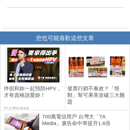
您也可能喜歡這些文章
伴侶和妳一起預防HPV，
發票行銷不奏效？「怪
才有資格說愛妳！
獸」幫可果美攻破三大難
題
PR 台灣癌症基金會
700萬電信用戶 台灣大「TA
Media」廣告命中率提升1.6倍