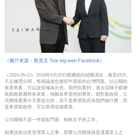
時尚
金獎的代價 牛恆泰：沒人知道我失去什麼！
台灣百事食品 注重品牌體驗創造差異化
黃麗萍：媒體代理商有幫客戶升級的責任！
牛恆泰：媒體產業蛻變關鍵期，數位轉型該怎麼
（圖片來源：蔡英文 Tsai Ing-wen Facebook）
搞？（上）
（2016-05-23）2016年5月20日蔡總統的就職演說，廣受好評。
不止條理分明，每個論述也都切中當前的台灣問題。以公關的
角度來看，可以說是極為出色。我們也看到，過去這陣子蔡總
統勤跑基層和各産業，傾聽各界需求的聲音。面對新政府，公
共關係產業今天要提出的，並不是希望政府為我們做什麼，而
是希望新政府，可以善用這個產業。
公共關係不是一件妝點門面、粉飾太平的工作。
如果說政治是管理眾人之事，那麼公共關係就是溝通眾人之