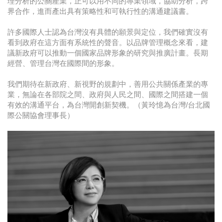
理分析的公關產業，正可以用不同的專業領域，協助分析，跨
界合作，進而產出具有策略性和可執行性的溝通建議書。
許多國際人士認為台灣沒有具體的願景與定位，我們確實沒有
看到政府在這方面有系統性的聲音。以品牌管理概念來看，建
議新政府可以推動一個國家品牌形象的研究與推廣計畫。長期
經營、管理台灣在國際間的形象。
我們期待在新政府、新視野的規劃中，善用公共關係產業的專
業，無論在各部院之間、政府與人民之間、國際之間搭建一個
有效的溝通平台，為台灣開創新契機。（黃玲憶為台灣/台北國
際公關協會理事長）