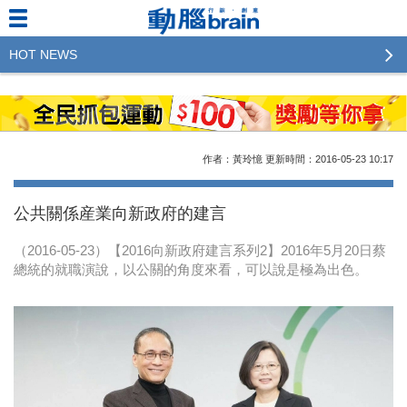
HOT NEWS
2023行銷傳播傑出貢獻獎 啟動徵件！期許參賽作品
更創新及具影響力
2022行銷傳播傑出貢獻獎得獎名單揭曉，近400位行
作者：黃玲憶
更新時間：2016-05-23
10:17
銷傳播人共襄盛舉！The Winners of 2022《Brain》
Excellence Agency& Advertiser of the year
公共關係産業向新政府的建言
LINE 推出「AI 肖像」新功能 體驗專業棚拍的高質
（2016-05-23）【2016向新政府建言系列2】2016年5月20日蔡
感美照
總統的就職演說，以公關的角度來看，可以說是極為出色。
2023台灣民生快消品牌排行 14億次國民消費揭曉品
牌足跡贏家
域動行銷公布人事異動
CSD中衛營運長張德成：中衛跳脫框架 玩出口罩新