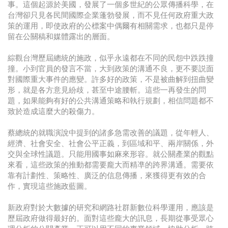
事。這個起源於美國，發展了一個多世紀的公眾傳播科學，在
台灣卻只見各民間國際企業蓬勃發展，而不見任何政府重大政
策的運用，即使政府的公標案中偶爾有相關需求，也都只是停
留在公關稿和媒體露出的層面。
綜觀台灣歷屆總統的施政，似乎永遠都在不同的民怨中跌跌撞
撞。小到官員的發言不當，大到政策的溝通不良，更不要説面
對國際重大事件的應變。許多好的政策，不是被曲解到扭曲變
形，就是各方意見紛歧，甚至中途腰斬。這些一再發生的問
題，如果能夠有好的公共溝通策略和執行規劃，相信問題都不
致於造成這麼大的殺傷力。
蔡總統的就職演說中提到的諸多急需改善的議題，從年輕人、
經濟、社會安全、社會公平正義，到區域和平、兩岸關係，外
交與全球性議題。只能用國事如麻來形容。就公關產業的觀點
來看，這些政策的推動都需要龐大而精凖的跨界溝通。需要依
靠有計劃性、策略性、廣泛的信息傳播，來獲得更有效的合
作，實現這些施政藍圖。
新政府對於大數據的研究和網路社群新數位科學運用，應該是
歷屆政府做得最好的。面對這些龐大的訊息，長期從事受眾心