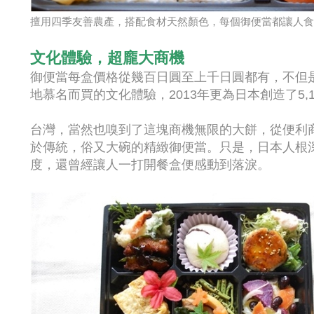
擅用四季友善農產，搭配食材天然顏色，每個御便當都讓人食
文化體驗，超龐大商機
御便當每盒價格從幾百日圓至上千日圓都有，不但
地慕名而買的文化體驗，2013年更為日本創造了5,
台灣，當然也嗅到了這塊商機無限的大餅，從便利
於傳統，俗又大碗的精緻御便當。只是，日本人根
度，還曾經讓人一打開餐盒便感動到落淚。