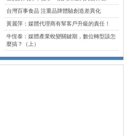
台灣百事食品 注重品牌體驗創造差異化
黃麗萍：媒體代理商有幫客戶升級的責任！
牛恆泰：媒體產業蛻變關鍵期，數位轉型該怎
麼搞？（上）