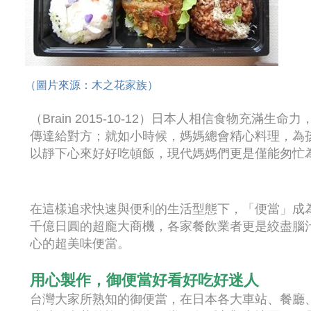
（圖片來源：木之花家族）
（Brain 2015-10-12）日本人相信食物充
傳達給對方；就如小時候，媽媽總會精心料理，為
以靜下心來好好吃頓飯，現代媽媽們更是僅能匆忙
在這樣追求快速與便利的生活型態下，「便當」成
千億日圓的超龐大商機，各家餐飲業者更是絞盡腦
心的超美味便當。
用心製作，御便當好看好吃好迷人
台灣大家所熟知的御便當，在日本各大車站、餐廳