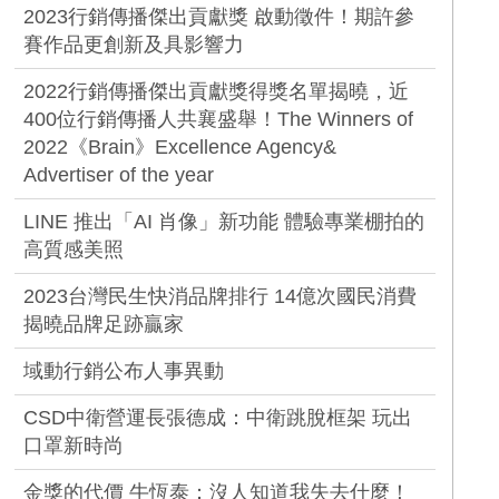
2023行銷傳播傑出貢獻獎 啟動徵件！期許參
賽作品更創新及具影響力
2022行銷傳播傑出貢獻獎得獎名單揭曉，近
400位行銷傳播人共襄盛舉！The Winners of
2022《Brain》Excellence Agency&
Advertiser of the year
LINE 推出「AI 肖像」新功能 體驗專業棚拍的
高質感美照
2023台灣民生快消品牌排行 14億次國民消費
揭曉品牌足跡贏家
域動行銷公布人事異動
CSD中衛營運長張德成：中衛跳脫框架 玩出
口罩新時尚
金獎的代價 牛恆泰：沒人知道我失去什麼！