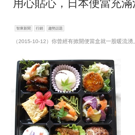
用心貼心，日本便當充滿
智庫新聞
行銷
趨勢話題
（2015-10-12）你曾經有掀開便當盒就一股暖流