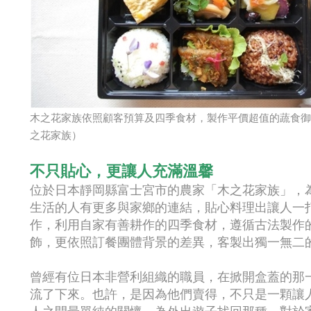
木之花家族依照顧客預算及四季食材，製作平價超值的蔬食御便
之花家族）
不只貼心，更讓人充滿溫馨
位於日本靜岡縣富士宮市的農家「木之花家族」，
生活的人有更多與家鄉的連結，貼心料理出讓人一
作，利用自家有善耕作的四季食材，遵循古法製作
飾，更依照訂餐團體背景的差異，客製出獨一無二
曾經有位日本非營利組織的職員，在掀開盒蓋的那
流了下來。也許，是因為他們賣得，不只是一顆讓