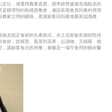
心定位，僅選擇農產直賣。精準經營健康意識較高的
更是辦理預約制感恩餐會，邀請長期會員到農村裡用
與農家之間的關係，更讓顧客回到產地重新認識農
規格及固定食材的生產模式，木之花家族長期與堅持
鮮食材，從根莖、葉菜到花果，以漬物、天婦羅、燒
思，讓顧客每次的用餐，都像是一場可食用的藝術饗