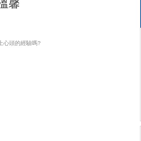
溫馨
湧上心頭的經驗嗎?