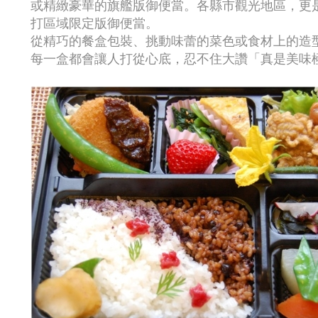
或精緻豪華的旗艦版御便當。各縣市觀光地區，更
打區域限定版御便當。
從精巧的餐盒包裝、挑動味蕾的菜色或食材上的造
每一盒都會讓人打從心底，忍不住大讚「真是美味