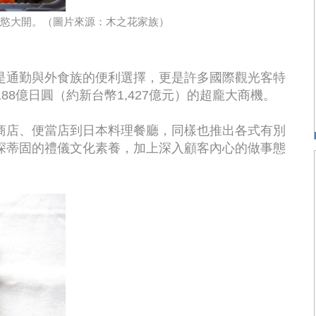
慾大開。（圖片來源：木之花家族）
是通勤與外食族的便利選擇，更是許多國際觀光客特
188億日圓（約新台幣1,427億元）的超龐大商機。
商店、便當店到日本料理餐廳，同樣也推出各式有別
深蒂固的禮儀文化素養，加上深入顧客內心的做事態