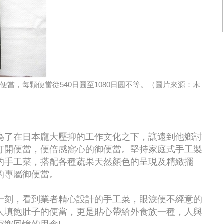
當，每顆便當從540日圓至1080日圓不等。（圖片來源：木
為了在日本龐大壓抑的工作文化之下，讓遠到他鄉討
打開便當，便倍感窩心的御便當。堅持家庭式手工製
的手工菜，搭配各種蔬果天然顏色的呈現及精緻擺
的專屬御便當。
一刻，看到業者精心設計的手工菜，眼淚便不經意的
人填飽肚子的便當，更是貼心帶給外食族一種，人與