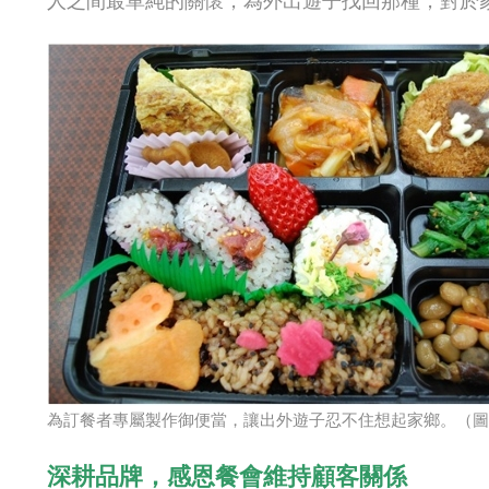
人之間最單純的關懷，為外出遊子找回那種，對於家
為訂餐者專屬製作御便當，讓出外遊子忍不住想起家鄉。（圖
深耕品牌，感恩餐會維持顧客關係