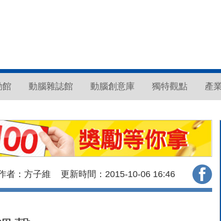
動館
動腦雜誌館
動腦創意庫
獨特觀點
產
作者：方子維
更新時間：2015-10-06
16:46