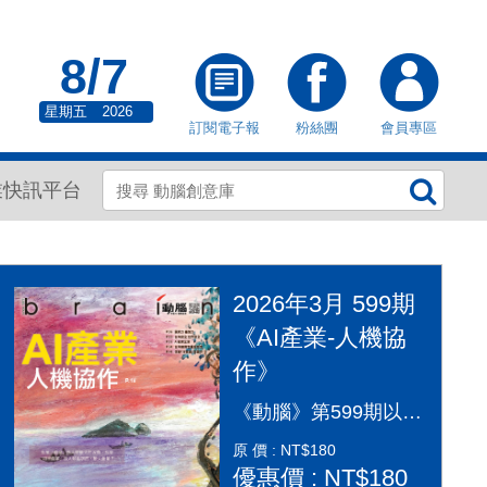
8/7
星期五
2026
訂閱電子報
粉絲團
會員專區
業快訊平台
2026年3月 599期
《AI產業-人機協
作》
《動腦》第599期以「AI產業：人機協作」為封面故事，探討AI從「造夢期」邁入「落地應用」的關鍵變革。本期深入剖析2026年AI產業全景，涵蓋代理型AI（Agentic AI）如何重塑顧客旅程、企業導入實戰指南及風險治理。透過專家觀點，解構從智慧金融到行銷流程的自動化轉型，並探討「人機協作」模式下，行銷人如何從軟體操作者轉變為AI指揮官，在矽基與碳基共存的時代，將算力轉化為驅動企業長期成長的關鍵動能，打造更有溫度的未來生活。
原 價 : NT$180
優惠價 : NT$180