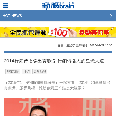
HOT NEWS
2023行銷傳播傑出貢獻獎 啟動徵件！期許參賽作品
更創新及具影響力
2022行銷傳播傑出貢獻獎得獎名單揭曉，近400位行
作者：連冠寧
更新時間：2015-01-29
18:30
銷傳播人共襄盛舉！The Winners of 2022《Brain》
Excellence Agency& Advertiser of the year
2014行銷傳播傑出貢獻獎 行銷傳播人的星光大道
LINE 推出「AI 肖像」新功能 體驗專業棚拍的高質
智庫新聞
行銷
業界動態
感美照
（2015年1月號465期動腦雜誌）一起來看「2014行銷傳播傑出
2023台灣民生快消品牌排行 14億次國民消費揭曉品
貢獻獎」頒獎典禮，誰是創意王？誰是大贏家？
牌足跡贏家
域動行銷公布人事異動
CSD中衛營運長張德成：中衛跳脫框架 玩出口罩新