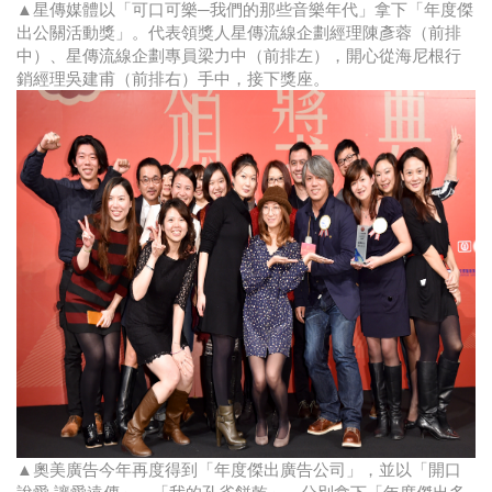
▲星傳媒體以「可口可樂─我們的那些音樂年代」拿下「年度傑
出公關活動獎」。代表領獎人星傳流線企劃經理陳彥蓉（前排
中）、星傳流線企劃專員梁力中（前排左），開心從海尼根行
銷經理吳建甫（前排右）手中，接下獎座。
▲奧美廣告今年再度得到「年度傑出廣告公司」，並以「開口