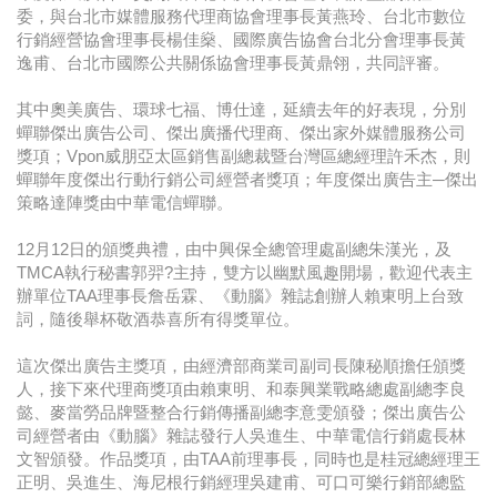
委，與台北市媒體服務代理商協會理事長黃燕玲、台北市數位
行銷經營協會理事長楊佳燊、國際廣告協會台北分會理事長黃
逸甫、台北市國際公共關係協會理事長黃鼎翎，共同評審。
其中奧美廣告、環球七福、博仕達，延續去年的好表現，分別
蟬聯傑出廣告公司、傑出廣播代理商、傑出家外媒體服務公司
獎項；Vpon威朋亞太區銷售副總裁暨台灣區總經理許禾杰，則
蟬聯年度傑出行動行銷公司經營者獎項；年度傑出廣告主─傑出
策略達陣獎由中華電信蟬聯。
12月12日的頒獎典禮，由中興保全總管理處副總朱漢光，及
TMCA執行秘書郭羿?主持，雙方以幽默風趣開場，歡迎代表主
辦單位TAA理事長詹岳霖、《動腦》雜誌創辦人賴東明上台致
詞，隨後舉杯敬酒恭喜所有得獎單位。
這次傑出廣告主獎項，由經濟部商業司副司長陳秘順擔任頒獎
人，接下來代理商獎項由賴東明、和泰興業戰略總處副總李良
懿、麥當勞品牌暨整合行銷傳播副總李意雯頒發；傑出廣告公
司經營者由《動腦》雜誌發行人吳進生、中華電信行銷處長林
文智頒發。作品獎項，由TAA前理事長，同時也是桂冠總經理王
正明、吳進生、海尼根行銷經理吳建甫、可口可樂行銷部總監