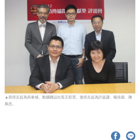
▲前排左起為吳春城、動腦雜誌社長王彩雲。後排左起為許益謙、楊佳燊、陳
振忠。