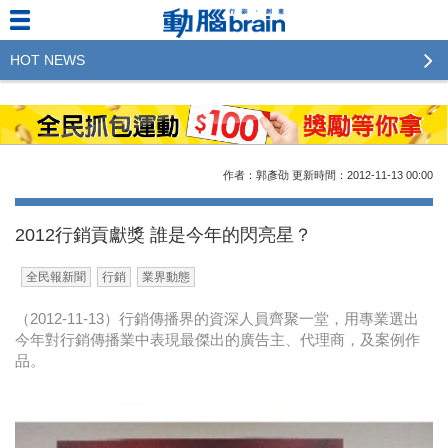
HOT NEWS
2023行銷傳播傑出貢獻獎 啟動徵件！期許參賽作品
更創新及具影響力
2022行銷傳播傑出貢獻獎得獎名單揭曉，近400位行
作者：郭彥劭
更新時間：2012-11-13
00:00
銷傳播人共襄盛舉！The Winners of 2022《Brain》
Excellence Agency& Advertiser of the year
2012行銷貢獻獎 誰是今年的閃亮星？
LINE 推出「AI 肖像」新功能 體驗專業棚拍的高質
全民報新聞
行銷
業界動態
感美照
（2012-11-13）行銷傳播界的資深人員齊聚一堂，用專業選出
2023台灣民生快消品牌排行 14億次國民消費揭曉品
今年對行銷傳播業中表現最傑出的廣告主、代理商，及案例作
牌足跡贏家
品。
域動行銷公布人事異動
CSD中衛營運長張德成：中衛跳脫框架 玩出口罩新