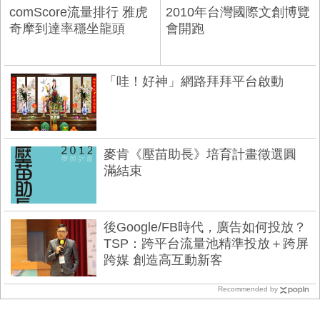
comScore流量排行 雅虎
2010年台灣國際文創博覽
奇摩到達率穩坐龍頭
會開跑
「哇！好神」網路拜拜平台啟動
麥肯《壓苗助長》培育計畫徵選圓
滿結束
後Google/FB時代，廣告如何投放？
TSP：跨平台流量池精準投放＋跨屏
跨媒 創造高互動新客
Recommended by