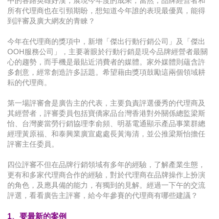
中的各路英雄好漢，展現今年度的成果；當然，品牌經營者和
所有代理商也在引頸期盼，想知道今年誰的表現最優異，能得
到評審及廣大網友的青睞？
今年在代理商的獎項中，新增「傑出行動行銷公司」及「傑出
OOH服務公司」，主要著眼於行動行銷是現今品牌經營者最關
心的趨勢，而手機是最貼近消費者的媒體。家外媒體則蘊含許
多創意，經常創造許多話題。希望藉由獎項鼓勵這兩個領域耕
耘的代理商。
第一場評審會是廣告主的代表，主要負責評選優秀的代理商及
其經營者，評審委員包括寶僑家品台灣香港對外關係總監梁斯
怡、台灣麥當勞行銷協理李俞頻、明基電通顯示產品事業群總
經理黃原福、和泰興業廣宣處處長黃海清，並公推梁斯怡擔任
評審主任委員。
四位評審不但在品牌行銷領域有多年的經驗，了解產業生態，
更有和多家代理商合作的經驗，對於代理商在品牌操作上扮演
的角色，及應具備的能力，有獨到的見解。經過一下午的交流
評選，看看廣告主評審，給今年參賽的代理商有哪些建議？
1、要最新的案例