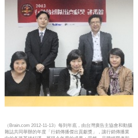
時尚
金獎的代價 牛恆泰：沒人知道我失去什麼！
台灣百事食品 注重品牌體驗創造差異化
黃麗萍：媒體代理商有幫客戶升級的責任！
牛恆泰：媒體產業蛻變關鍵期，數位轉型該怎麼
搞？（上）
（Brain.com 2012-11-13）每到年底，由台灣廣告主協會和動腦
雜誌共同舉辦的年度「行銷傳播傑出貢獻獎」，讓行銷傳播業