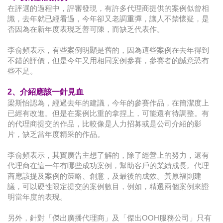
在評選的過程中，評審發現，有許多代理商提供的案例似曾相
識，去年就已經看過，今年卻又老調重彈，讓人不禁懷疑，是
否因為在新年度表現乏善可陳，而缺乏代表作。
李俞頻表示，有些案例明顯是舊的，因為這些案例在去年得到
不錯的評價，但是今年又用相同案例參賽，參賽者的誠意恐有
些不足。
2、介紹應該一針見血
梁斯怡認為，經過去年的建議，今年的參賽作品，在簡潔度上
已經有改進。但是在案例比重的拿捏上，可能還有待調整。有
的代理商提交的作品，比較像是人力招募或是公司介紹的影
片，缺乏當年度精采的作品。
李俞頻表示，其實廣告主想了解的，除了經營上的努力，還有
代理商在這一年有哪些成功案例，幫助客戶的業績成長。代理
商應該提及案例的策略、創意，及最後的成效。黃原福則建
議，可以硬性限定提交的案例數目，例如，精選兩個案例來證
明當年度的表現。
另外，針對「傑出廣播代理商」及「傑出OOH服務公司」只有