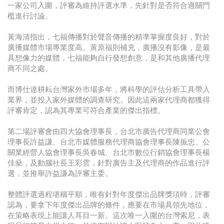
一家公司入圍，評審為維持評選水準，先針對是否符合過關門
檻進行討論。
黃海清指出，七福傳播對於聲音傳播的精準掌握度良好，對於
廣播媒體市場專業度高。黃原福則補充，廣播沒有影像，是最
具想像力的媒體，七福能夠自行發想創意，是和其他廣播代理
商不同之處。
而博仕達耕耘台灣家外市場多年，將科學的評估分析工具帶入
業界，並投入家外媒體的調查研究。因此這兩家代理商都獲得
評審肯定，認為其專業可符合產業的傑出指標。
第二場評審會由四大協會理事長，台北市廣告代理商同業公會
理事長許益謙、台北市媒體服務代理商協會理事長陳振忠、公
關業經營人協會理事長吳春城、台北市數位行銷協會理事長楊
佳燊，及動腦社長王彩雲，針對廣告主及代理商的作品進行評
選，並推舉許益謙為評審主委。
整體評選過程堪稱平順，唯有針對年度傑出品牌獎項時，評審
認為，要拿下年度傑出品牌的條件，應要在市場具領先地位，
在策略表現上能讓人耳目一新。這次唯一入圍的台灣索尼，表