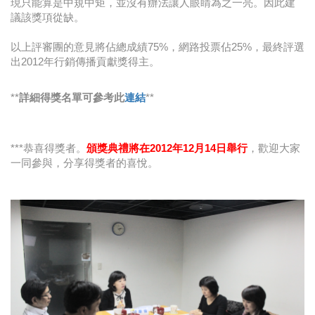
現只能算是中規中矩，並沒有辦法讓人眼睛為之一亮。因此建
議該獎項從缺。
以上評審團的意見將佔總成績75%，網路投票佔25%，最終評選
出2012年行銷傳播貢獻獎得主。
**
詳細得獎名單可參考此
連結
**
***恭喜得獎者。
頒獎典禮將在2012年12月14日舉行
，歡迎大家
一同參與，分享得獎者的喜悅。