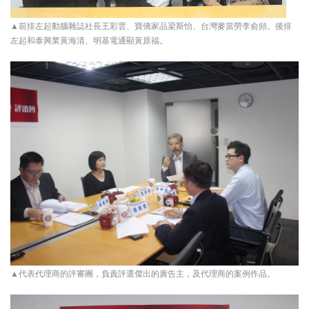
▲前排左起動腦雜誌社長王彩雲、寶僑家品梁斯怡、台灣麥當勞李俞頻。後排
左起和泰興業黃海清、明基電通顯黃原福。
▲代表代理商的評審團，負責評選傑出的廣告主，及代理商的案例作品。