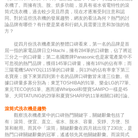
衣機了。而擁有洗、脫、烘多功能，並具有省水省電特性的滾
筒式洗衣機，過去較少見且昂貴，現在才逐漸受到注意和認
同。對於這些洗衣機的發展趨勢，網友的看法為何？熱門的討
論品牌有哪些？有什麼是業者和行銷人員需要注意和加強的地
方？
從四月份洗衣機產業的整體口碑看來，第一名的品牌是首
屈一指的家電品牌日立Hitachi，擁有284筆的口碑數，佔了將近
三分之一的口碑量；第二名國際牌Panasonic也是家電產業中不
可忽視的熱門品牌，獲得145筆口碑量，擁有16%的佔有率；而
三陽電機SANYO以115筆的口碑量，與13%的佔有率拿下第三
名寶座；接下來第四到第十名的品牌口碑數皆未達三位數。依
據口碑量多寡分別為：東芝TOSHIBA的91筆、樂金LG的77筆、
東元TECO的51筆、惠而浦Whirlpool和聲寶SAMPO一樣是45
筆、大同TATUNG的29筆和夏寶SHARP的11筆相關口碑討論。
滾筒式洗衣機是趨勢
觀察洗衣機產業中的口碑熱門關鍵字，關鍵辭彙包括了
有：滾筒、便宜、直立、省水、脫水、容量、安靜、方便、預
算和耐用。而其中「滾筒」關鍵辭彙在四月就出現了230次，是
熱門口碑關鍵辭彙的冠軍，遙遙領先其他關鍵辭彙。而滾筒式