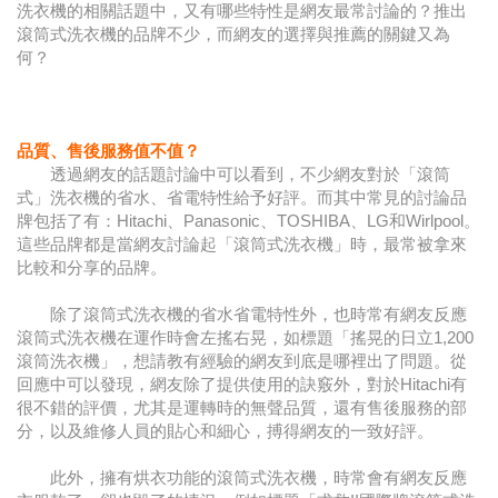
洗衣機的相關話題中，又有哪些特性是網友最常討論的？推出
滾筒式洗衣機的品牌不少，而網友的選擇與推薦的關鍵又為
何？
品質、售後服務值不值？
透過網友的話題討論中可以看到，不少網友對於「滾筒
式」洗衣機的省水、省電特性給予好評。而其中常見的討論品
牌包括了有：Hitachi、Panasonic、TOSHIBA、LG和Wirlpool。
這些品牌都是當網友討論起「滾筒式洗衣機」時，最常被拿來
比較和分享的品牌。
除了滾筒式洗衣機的省水省電特性外，也時常有網友反應
滾筒式洗衣機在運作時會左搖右晃，如標題「搖晃的日立1,200
滾筒洗衣機」，想請教有經驗的網友到底是哪裡出了問題。從
回應中可以發現，網友除了提供使用的訣竅外，對於Hitachi有
很不錯的評價，尤其是運轉時的無聲品質，還有售後服務的部
分，以及維修人員的貼心和細心，搏得網友的一致好評。
此外，擁有烘衣功能的滾筒式洗衣機，時常會有網友反應