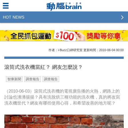
HOT NEWS
2023行銷傳播傑出貢獻獎 啟動徵件！期許參賽作品
更創新及具影響力
2022行銷傳播傑出貢獻獎得獎名單揭曉，近400位行
作者：i-Buzz口碑研究室
更新時間：2010-06-04
00:00
銷傳播人共襄盛舉！The Winners of 2022《Brain》
Excellence Agency& Advertiser of the year
滾筒式洗衣機當紅？ 網友怎麼說？
LINE 推出「AI 肖像」新功能 體驗專業棚拍的高質
智庫新聞
調查報告
調查報告
感美照
（2010-06-03）滾筒式洗衣機的電視廣告播的火熱，網路上的
2023台灣民生快消品牌排行 14億次國民消費揭曉品
討論也沸沸揚揚？具有洗脫烘三種功能的洗衣機，真的將改寫
牌足跡贏家
洗衣機世代？網友有哪些使用心得，和希望改善的地方呢？
域動行銷公布人事異動
CSD中衛營運長張德成：中衛跳脫框架 玩出口罩新