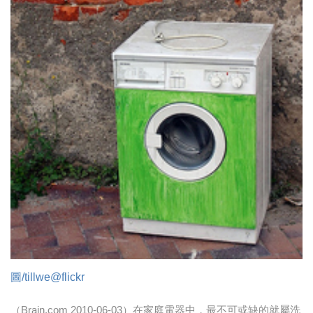
時尚
金獎的代價 牛恆泰：沒人知道我失去什麼！
台灣百事食品 注重品牌體驗創造差異化
黃麗萍：媒體代理商有幫客戶升級的責任！
牛恆泰：媒體產業蛻變關鍵期，數位轉型該怎麼
搞？（上）
圖/tillwe@flickr
（Brain.com 2010-06-03）在家庭電器中，最不可或缺的就屬洗