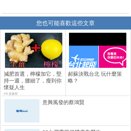
您也可能喜歡這些文章
減肥首選，檸檬加它，堅
郝蘇決戰台北 玩什麼策
持一週，腰細了，瘦到你
略？
懷疑人生
PR 新素簡
意興風發的蔡鴻賢