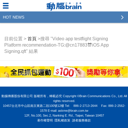
HOT NEWS
2023行銷傳播傑出貢獻獎 啟動徵件！期許參賽作品
更創新及具影響力
目前位置 >
首頁
>搜尋 "Video app testflight Signing
Platform recommendation-TG:@cn17883🔛iOS App
2022行銷傳播傑出貢獻獎得獎名單揭曉，近400位行
Signing.qft" 結果
銷傳播人共襄盛舉！The Winners of 2022《Brain》
Excellence Agency& Advertiser of the year
LINE 推出「AI 肖像」新功能 體驗專業棚拍的高質
感美照
2023台灣民生快消品牌排行 14億次國民消費揭曉品
動腦傳播股份有限公司 版權所有，轉載必究 Copyright ©Brain Communications Co., Ltd. All
牌足跡贏家
rights reserved.
10457台北市中山區南京東路二段100號12樓
Tel:
886-2-2713-2644
Fax: 886-2-2562-
1578 E-mail:
askme@brain.com.tw
域動行銷公布人事異動
12F, No.100, Sec.2, Nanking E. Rd., Taipei, Taiwan 10457
著作權聲明
隱私權政策
讀者服務條款
CSD中衛營運長張德成：中衛跳脫框架 玩出口罩新