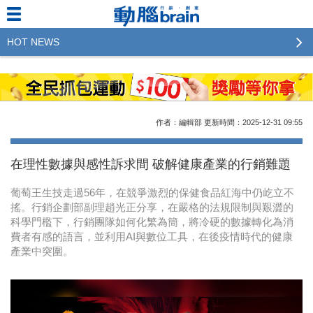
HOT NEWS
2023行銷傳播傑出貢獻獎 啟動徵件！期許參賽作品
更創新及具影響力
2022行銷傳播傑出貢獻獎得獎名單揭曉，近400位行
作者：編輯部
更新時間：2025-12-31
09:55
銷傳播人共襄盛舉！The Winners of 2022《Brain》
Excellence Agency& Advertiser of the year
在理性數據與感性訴求間 破解健康產業的行銷難題
LINE 推出「AI 肖像」新功能 體驗專業棚拍的高質
葡萄王生技走過56年，在競爭激烈的保健食品紅海中仍屹立不
感美照
搖。行銷企劃部副理趙光正分享，在嚴格的法規限制與艱澀的
科學門檻下，行銷團隊如何化繁為簡，將冷硬的數據轉化為消
2023台灣民生快消品牌排行 14億次國民消費揭曉品
費者有感的語言，並利用AI與數位工具，在後疫情時代的健康
牌足跡贏家
產業中突圍。
域動行銷公布人事異動
CSD中衛營運長張德成：中衛跳脫框架 玩出口罩新