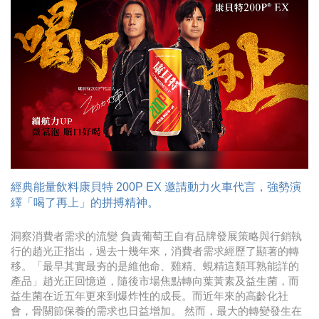
時尚
金獎的代價 牛恆泰：沒人知道我失去什麼！
台灣百事食品 注重品牌體驗創造差異化
黃麗萍：媒體代理商有幫客戶升級的責任！
牛恆泰：媒體產業蛻變關鍵期，數位轉型該怎麼
搞？（上）
經典能量飲料康貝特 200P EX 邀請動力火車代言，強勢演
繹「喝了再上」的拼搏精神。
洞察消費者需求的流變 負責葡萄王自有品牌發展策略與行銷執
行的趙光正指出，過去十幾年來，消費者需求經歷了顯著的轉
移。「最早其實最夯的是維他命、雞精、蜆精這類耳熟能詳的
產品」趙光正回憶道，隨後市場焦點轉向葉黃素及益生菌，而
益生菌在近五年更來到爆炸性的成長。而近年來的高齡化社
會，骨關節保養的需求也日益增加。 然而，最大的轉變發生在