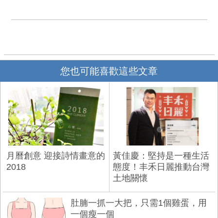
您也可能喜歡這些文章
月曆創意 迎接詩情畫意的
黃佳慶：堅持是一種生活
2018
態度！丰禾日麗推動台灣
土地關懷
肚腩一抓一大把，只需1個雞蛋，用
一個瘦一個