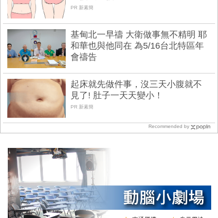
PR 新素簡
基甸北一早禱 大衛做事無不精明 耶
和華也與他同在 為5/16台北特區年
會禱告
起床就先做件事，沒三天小腹就不
見了! 肚子一天天變小！
PR 新素簡
Recommended by