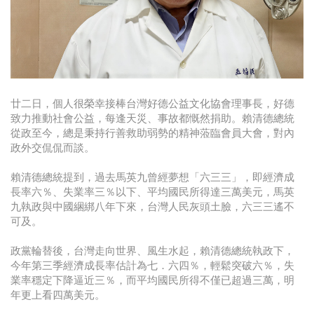
時尚
金獎的代價 牛恆泰：沒人知道我失去什麼！
台灣百事食品 注重品牌體驗創造差異化
黃麗萍：媒體代理商有幫客戶升級的責任！
廿二日，個人很榮幸接棒台灣好德公益文化協會理事長，好德
致力推動社會公益，每逢天災、事故都慨然捐助。賴清德總統
牛恆泰：媒體產業蛻變關鍵期，數位轉型該怎麼
從政至今，總是秉持行善救助弱勢的精神蒞臨會員大會，對內
搞？（上）
政外交侃侃而談。
賴清德總統提到，過去馬英九曾經夢想「六三三」，即經濟成
長率六％、失業率三％以下、平均國民所得達三萬美元，馬英
九執政與中國綑綁八年下來，台灣人民灰頭土臉，六三三遙不
可及。
政黨輪替後，台灣走向世界、風生水起，賴清德總統執政下，
今年第三季經濟成長率估計為七．六四％，輕鬆突破六％，失
業率穩定下降逼近三％，而平均國民所得不僅已超過三萬，明
年更上看四萬美元。