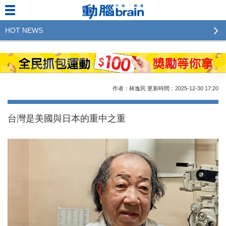
HOT NEWS
2023行銷傳播傑出貢獻獎 啟動徵件！期許參賽作品
更創新及具影響力
2022行銷傳播傑出貢獻獎得獎名單揭曉，近400位行
作者：林逸民
更新時間：2025-12-30
17:20
銷傳播人共襄盛舉！The Winners of 2022《Brain》
Excellence Agency& Advertiser of the year
台灣是美國與日本的重中之重
LINE 推出「AI 肖像」新功能 體驗專業棚拍的高質
感美照
2023台灣民生快消品牌排行 14億次國民消費揭曉品
牌足跡贏家
域動行銷公布人事異動
CSD中衛營運長張德成：中衛跳脫框架 玩出口罩新