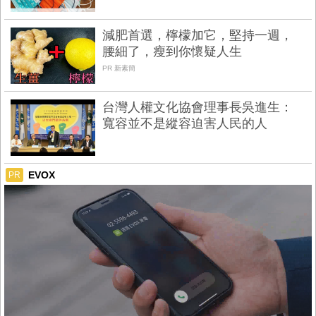
減肥首選，檸檬加它，堅持一週，
腰細了，瘦到你懷疑人生
PR 新素簡
台灣人權文化協會理事長吳進生：
寬容並不是縱容迫害人民的人
EVOX
PR