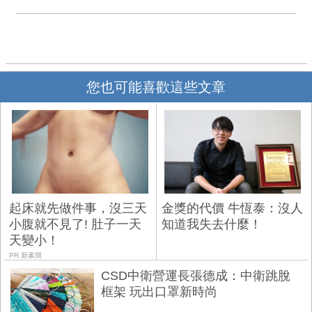
您也可能喜歡這些文章
起床就先做件事，沒三天
金獎的代價 牛恆泰：沒人
小腹就不見了! 肚子一天
知道我失去什麼！
天變小！
PR 新素簡
CSD中衛營運長張德成：中衛跳脫
框架 玩出口罩新時尚