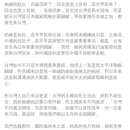
賴總統點出「石破茂來了，回去後當上首相，高市早苗來了，
回去也當上首相。」這個現象，並非說台灣是風水寶地，而是
顯示台灣是日本國家戰略的最關鍵，導致要擔任首相之前，都
會先來台灣。
的確是如此，高市早苗就任後，先會晤美國總統川普，之後見
中國的習近平，高市早苗與雙方所提最重要事項，都是「台海
安全為日本最重視的關鍵」，當然，她與美國是討論緊密結盟
捍衛台灣安全，與中國談則是警告中國不得輕舉妄動。
台灣如今不只是半導體產業重鎮，地理上一直是西太平洋戰略
關鍵，對美國來說是第一島鏈防線銜接南北的樞紐，對日本來
說是航運通過的大動脈。都是絕不能失去的國家戰略利益核
心。
對台灣人自己來說更是：台灣的主權與民主自由，絕對不能失
去。因此賴總統語重心長呼籲，民主國家有不同黨派，「台灣
不同黨沒關係，但是要同國」，政黨可以良性競爭，但一定要
有共識，要認同、捍衛我們賴以生存的這個國家。
我們也觀察到，國民黨的本土派、執政的地方領袖，都有意無