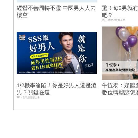
經營不善周轉不靈 中國男人人去
驚！每2男就
樓空
吧？
PR・台灣癌症基金會
1/2機率淪陷！你是好男人還是渣
牛恆泰：媒體
男？關鍵在這
數位轉型該怎
PR・台灣癌症基金會