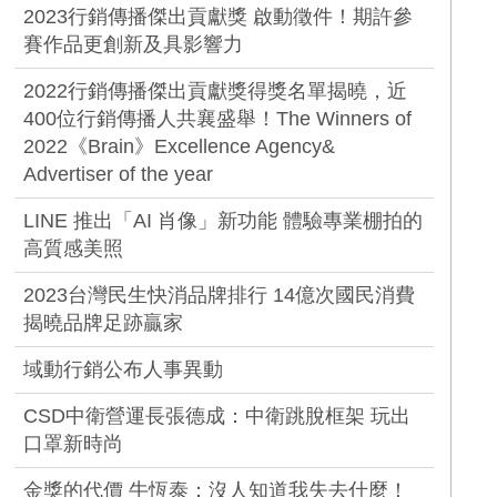
2023行銷傳播傑出貢獻獎 啟動徵件！期許參
賽作品更創新及具影響力
2022行銷傳播傑出貢獻獎得獎名單揭曉，近
400位行銷傳播人共襄盛舉！The Winners of
2022《Brain》Excellence Agency&
Advertiser of the year
LINE 推出「AI 肖像」新功能 體驗專業棚拍的
高質感美照
2023台灣民生快消品牌排行 14億次國民消費
揭曉品牌足跡贏家
域動行銷公布人事異動
CSD中衛營運長張德成：中衛跳脫框架 玩出
口罩新時尚
金獎的代價 牛恆泰：沒人知道我失去什麼！