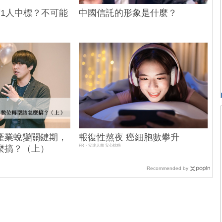
有1人中標？不可能
中國信託的形象是什麼？
產業蛻變關鍵期，
報復性熬夜 癌細胞數攀升
PR・安達人壽 安心抗癌
麼搞？（上）
Recommended by