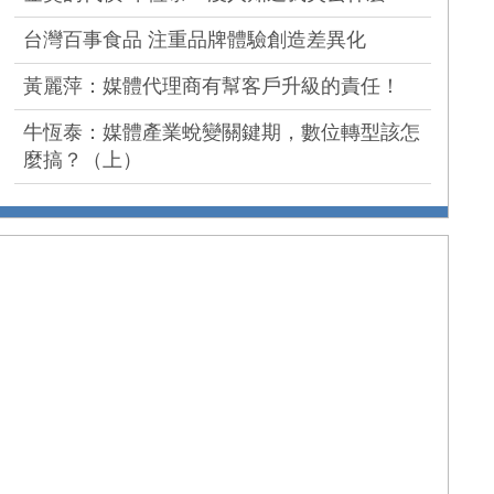
台灣百事食品 注重品牌體驗創造差異化
黃麗萍：媒體代理商有幫客戶升級的責任！
牛恆泰：媒體產業蛻變關鍵期，數位轉型該怎
麼搞？（上）