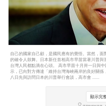
自己的國家自己顧，是國民應有的覺悟。當然，面
的確令人鼓舞。日本新任首相高市早苗當著川普與
台灣人民都點滴在心頭。 高市早苗十月卅一日與
示，已向對方傳達「維持台灣海峽兩岸的良好關係
八日先與訪問日本的川普舉行會談，高市會 ......
顯示完