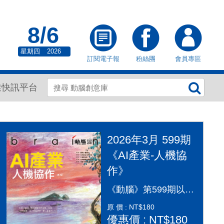
8/6
星期四
2026
訂閱電子報
粉絲團
會員專區
業快訊平台
2026年3月 599期
《AI產業-人機協
作》
《動腦》第599期以「AI產業：人機協作」為封面故事，探討AI從「造夢期」邁入「落地應用」的關鍵變革。本期深入剖析2026年AI產業全景，涵蓋代理型AI（Agentic AI）如何重塑顧客旅程、企業導入實戰指南及風險治理。透過專家觀點，解構從智慧金融到行銷流程的自動化轉型，並探討「人機協作」模式下，行銷人如何從軟體操作者轉變為AI指揮官，在矽基與碳基共存的時代，將算力轉化為驅動企業長期成長的關鍵動能，打造更有溫度的未來生活。
原 價 : NT$180
優惠價 : NT$180