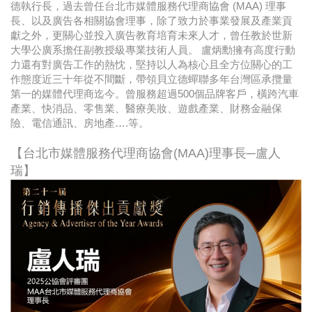
德執行長，過去曾任台北市媒體服務代理商協會 (MAA) 理事
長、以及廣告各相關協會理事，除了致力於事業發展及產業貢
獻之外，更關心並投入廣告教育培育未來人才，曾任教於世新
大學公廣系擔任副教授級專業技術人員。 盧炳勳擁有高度行動
力還有對廣告工作的熱忱，堅持以人為核心且全方位關心的工
作態度近三十年從不間斷，帶領貝立德蟬聯多年台灣區承攬量
第一的媒體代理商迄今。曾服務超過500個品牌客戶，橫跨汽車
產業、快消品、零售業、醫療美妝、遊戲產業、財務金融保
險、電信通訊、房地產….等。
【台北市媒體服務代理商協會(MAA)理事長─盧人
瑞】