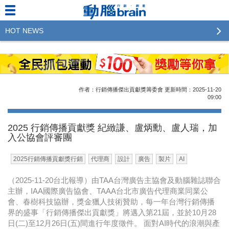
HOT NEWS
2023行銷傳播傑出貢獻獎 啟動徵件！期許參賽作品
更創新及具影響力
2022行銷傳播傑出貢獻獎得獎名單揭曉，近400位行
作者：行銷傳播傑出貢獻獎籌委會
更新時間：2025-11-20
銷傳播人共襄盛舉！The Winners of 2022《Brain》
09:00
Excellence Agency& Advertiser of the year
2025 行銷傳播貢獻獎 紀緻謙、盧炳勳、盧人瑞，加
LINE 推出「AI 肖像」新功能 體驗專業棚拍的高質
入公協會評審團
感美照
2025行銷傳播貢獻獎行銷
代理商
設計
廣告
製片
AI
2023台灣民生快消品牌排行 14億次國民消費揭曉品
牌足跡贏家
（2025-11-20台北報導）由TAA台灣廣告主協會及動腦雜誌聯合
主辦，IAA國際廣告協會、TAAA台北市廣告代理商業同業公
域動行銷公布人事異動
會、春樹科技協辦，獎金獵人技術贊助，每一年台灣行銷傳播
界的盛事「行銷傳播傑出貢獻獎」將邁入第21屆，並於10月28
CSD中衛營運長張德成：中衛跳脫框架 玩出口罩新
日(二)至12月26日(五)間進行年度徵件。 面對AI時代的浪潮與產