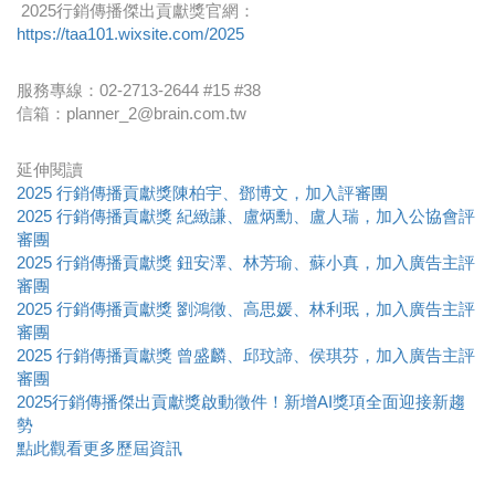
2025行銷傳播傑出貢獻獎官網：
https://taa101.wixsite.com/2025
服務專線：02-2713-2644 #15 #38​
信箱：planner_2@brain.com.tw
延伸閱讀
2025 行銷傳播貢獻獎陳柏宇、鄧博文，加入評審團
2025 行銷傳播貢獻獎 紀緻謙、盧炳勳、盧人瑞，加入公協會評
審團
2025 行銷傳播貢獻獎 鈕安澤、林芳瑜、蘇小真，加入廣告主評
審團
2025 行銷傳播貢獻獎 劉鴻徵、高思媛、林利珉，加入廣告主評
審團
2025 行銷傳播貢獻獎 曾盛麟、邱玟諦、侯琪芬，加入廣告主評
審團
2025行銷傳播傑出貢獻獎啟動徵件！新增AI獎項全面迎接新趨
勢
點此觀看更多歷屆資訊