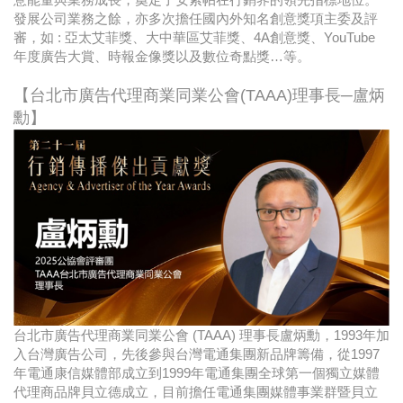
發展公司業務之餘，亦多次擔任國內外知名創意獎項主委及評
審，如 : 亞太艾菲獎、大中華區艾菲獎、4A創意獎、YouTube
年度廣告大賞、時報金像獎以及數位奇點獎…等。
【台北市廣告代理商業同業公會(TAAA)理事長─盧炳
勳】
台北市廣告代理商業同業公會 (TAAA) 理事長盧炳勳，1993年加
入台灣廣告公司，先後參與台灣電通集團新品牌籌備，從1997
年電通康信媒體部成立到1999年電通集團全球第一個獨立媒體
代理商品牌貝立德成立，目前擔任電通集團媒體事業群暨貝立