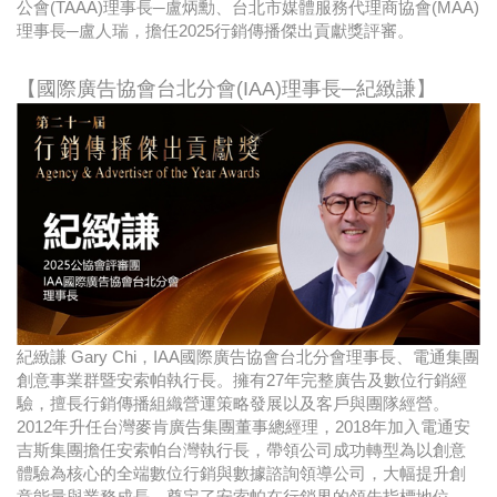
公會(TAAA)理事長─盧炳勳、台北市媒體服務代理商協會(MAA)
理事長─盧人瑞，擔任2025行銷傳播傑出貢獻獎評審。
【國際廣告協會台北分會(IAA)理事長─紀緻謙】
紀緻謙 Gary Chi，IAA國際廣告協會台北分會理事長、電通集團
創意事業群暨安索帕執行長。擁有27年完整廣告及數位行銷經
驗，擅長行銷傳播組織營運策略發展以及客戶與團隊經營。
2012年升任台灣麥肯廣告集團董事總經理，2018年加入電通安
吉斯集團擔任安索帕台灣執行長，帶領公司成功轉型為以創意
體驗為核心的全端數位行銷與數據諮詢領導公司，大幅提升創
意能量與業務成長，奠定了安索帕在行銷界的領先指標地位。