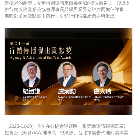
業格局的劇變，今年特別邀請來自各領域的9位廣告主，以及5
時尚
位行銷服務產業公協會理事長與學界業界領袖共同擔任評審，
期盼以多元觀點攜手前行，引領行銷傳播產業與時俱進。
金獎的代價 牛恆泰：沒人知道我失去什麼！
台灣百事食品 注重品牌體驗創造差異化
黃麗萍：媒體代理商有幫客戶升級的責任！
牛恆泰：媒體產業蛻變關鍵期，數位轉型該怎麼
搞？（上）
（2025-11-20）今年在公協會評審團，很榮幸邀請到國際廣告
協會台北分會(IAA)理事長─紀緻謙、台北市廣告代理商業同業