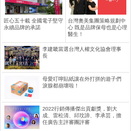
匠心五十載 全國電子堅守
台灣奧美集團策略規劃中
永續品牌的承諾
心 既是品牌保母也是心理
醫生！
李建畿當選台灣人權文化協會理事
長
母愛叮嚀貼紙讓在外打拼的遊子們
淚腺都崩壞啦！
2022行銷傳播傑出貢獻獎，劉大
成、雷松清、邱玟諦、李承芸，擔
任廣告主評審團評審