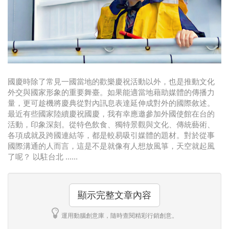
時尚
金獎的代價 牛恆泰：沒人知道我失去什麼！
台灣百事食品 注重品牌體驗創造差異化
黃麗萍：媒體代理商有幫客戶升級的責任！
國慶時除了常見一國當地的歡樂慶祝活動以外，也是推動文化
牛恆泰：媒體產業蛻變關鍵期，數位轉型該怎麼
外交與國家形象的重要舞臺。如果能適當地藉助媒體的傳播力
量，更可趁機將慶典從對內訊息表達延伸成對外的國際敘述。
搞？（上）
最近有些國家陸續慶祝國慶，我有幸應邀參加外國使館在台的
活動，印象深刻。從特色飲食、獨特景觀與文化、傳統藝術、
各項成就及跨國連結等，都是較易吸引媒體的題材。對於從事
國際溝通的人而言，這是不是就像有人想放風箏，天空就起風
了呢？ 以駐台北 ......
顯示完整文章內容
運用動腦創意庫，隨時查閱精彩行銷創意。