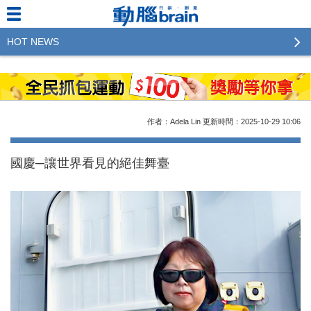
HOT NEWS
2023行銷傳播傑出貢獻獎 啟動徵件！期許參賽作品
更創新及具影響力
2022行銷傳播傑出貢獻獎得獎名單揭曉，近400位行
作者：Adela Lin
更新時間：2025-10-29
10:06
銷傳播人共襄盛舉！The Winners of 2022《Brain》
Excellence Agency& Advertiser of the year
國慶─讓世界看見的絕佳舞臺
LINE 推出「AI 肖像」新功能 體驗專業棚拍的高質
感美照
2023台灣民生快消品牌排行 14億次國民消費揭曉品
牌足跡贏家
域動行銷公布人事異動
CSD中衛營運長張德成：中衛跳脫框架 玩出口罩新