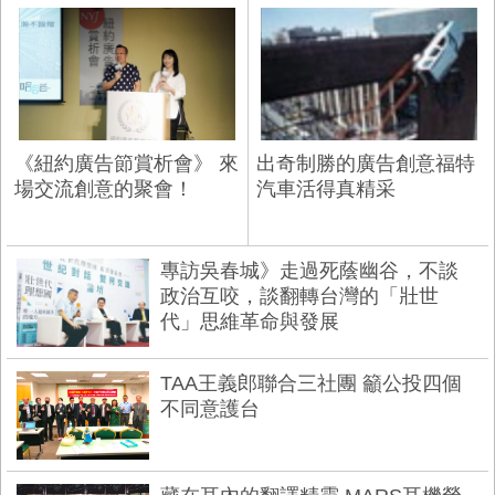
《紐約廣告節賞析會》 來
出奇制勝的廣告創意福特
場交流創意的聚會！
汽車活得真精采
專訪吳春城》走過死蔭幽谷，不談
政治互咬，談翻轉台灣的「壯世
代」思維革命與發展
TAA王義郎聯合三社團 籲公投四個
不同意護台