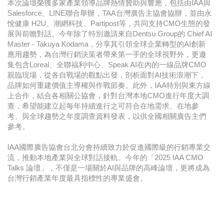
本次論壇榮獲多家產業領導品牌熱情贊助與響應，包括由IAA與
Salesforce、LINE聯合舉辦，TAA台灣廣告主協會協辦，並由永
悅健康 H2U、潮網科技、Partipost等，共同支持CMO生態的發
展與前瞻對話。今年除了特別邀請來自Dentsu Group的 Chief AI
Master - Takuya Kodama，分享其引領全球企業轉型的AI創新
應用趨勢，為台灣行銷決策者帶來第一手的全球視野外，更邀
集包含Loreal、全聯福利中心、Speak AI在內的一線品牌CMO
親臨現場，從各自戰場的觀點出發，剖析面對AI技術浪潮下，
品牌如何重建價值主導權與作戰節奏。此外，IAA特別與東方線
上合作，結合各相關公協會，針對台灣本地CMO進行年度大調
查，希望能建立起每年持續進行之可符合在地需求、在地參
考、與全球趨勢之年度調查資料發表，以供全國相關廣告主們
參考。
​IAA國際廣告協會台北分會持續致力於促進國際級的行銷專業交
流，推動本地產業與全球對話接軌。今年的「2025 IAA CMO
Talks 論壇」，不僅是一場關於AI與品牌的高峰論壇，更將成為
台灣行銷產業年度最具指標性的專業盛會。