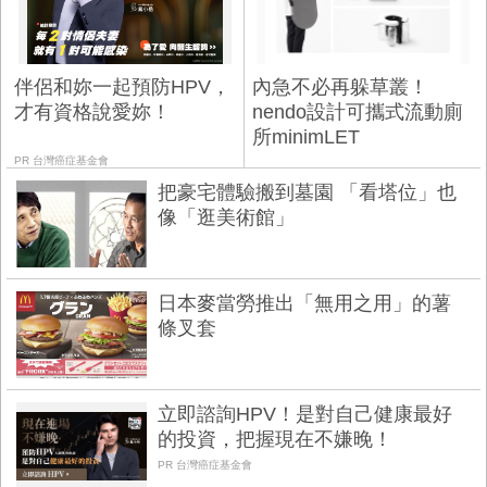
伴侶和妳一起預防HPV，
內急不必再躲草叢！
才有資格說愛妳！
nendo設計可攜式流動廁
所minimLET
PR 台灣癌症基金會
把豪宅體驗搬到墓園 「看塔位」也
像「逛美術館」
日本麥當勞推出「無用之用」的薯
條叉套
立即諮詢HPV！是對自己健康最好
的投資，把握現在不嫌晚！
PR 台灣癌症基金會