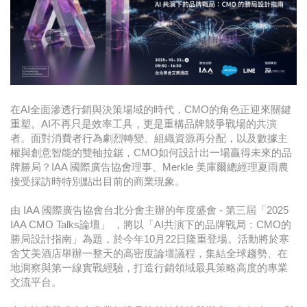
時尚
金獎的代價 牛恆泰：沒人知道我失去什麼！
台灣百事食品 注重品牌體驗創造差異化
黃麗萍：媒體代理商有幫客戶升級的責任！
在AI全面滲透行銷與決策場域的時代，CMO的角色正迎來關鍵
牛恆泰：媒體產業蛻變關鍵期，數位轉型該怎麼
重塑。AI不再只是效率工具，更是重構品牌競爭戰場的共演
者。面對消費者行為劇烈轉變、組織資源再分配，以及數據主
搞？（上）
權與創意智能的雙軸拉鋸，CMO如何設計出一場贏得未來的品
牌勝局？IAA 國際廣告協會理事、Merkle 美庫爾總經理夏雨農
接受採訪時特別點出目前的商業現象。
由 IAA 國際廣告協會台北分會主辦的年度盛會 - 第三屆「2025
IAA CMO Talks論壇」 ，將以「AI共演下的品牌戰局：CMO的
勝局設計指南」為題，於今年10月22日隆重登場。活動將於寒
舍艾美酒店舉辦一整天的高密度論壇議程，集結全球趨勢、在
地洞察與第一線實戰經驗，打造行銷領域最具策略高度的專業
交流平台。