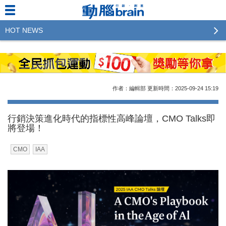
HOT NEWS
2023行銷傳播傑出貢獻獎 啟動徵件！期許參賽作品
更創新及具影響力
2022行銷傳播傑出貢獻獎得獎名單揭曉，近400位行
作者：編輯部
更新時間：2025-09-24
15:19
銷傳播人共襄盛舉！The Winners of 2022《Brain》
Excellence Agency& Advertiser of the year
行銷決策進化時代的指標性高峰論壇，CMO Talks即
將登場！
LINE 推出「AI 肖像」新功能 體驗專業棚拍的高質
感美照
CMO
IAA
2023台灣民生快消品牌排行 14億次國民消費揭曉品
牌足跡贏家
域動行銷公布人事異動
CSD中衛營運長張德成：中衛跳脫框架 玩出口罩新