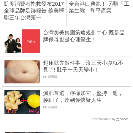
凱度消費者指數發布2017
全台港口典範！ 另類「工
全球品牌足跡報告 義美蟬
業生態」和平產業
聯三年台灣第一
台灣奧美集團策略規劃中心 既是品
牌保母也是心理醫生！
起床就先做件事，沒三天小腹就不
見了! 肚子一天天變小！
PR 新素簡
減肥首選，檸檬加它，堅持一週，
腰細了，瘦到你懷疑人生
PR 新素簡
Recommended by