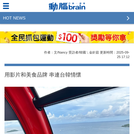
HOT NEWS
2023行銷傳播傑出貢獻獎 啟動徵件！期許參賽作品
更創新及具影響力
2022行銷傳播傑出貢獻獎得獎名單揭曉，近400位行
作者：文/Nancy 受訪者/韓國ㄟ金針菇
更新時間：2025-09-
銷傳播人共襄盛舉！The Winners of 2022《Brain》
25
17:12
Excellence Agency& Advertiser of the year
用影片和美食品牌 串連台韓情懷
LINE 推出「AI 肖像」新功能 體驗專業棚拍的高質
感美照
2023台灣民生快消品牌排行 14億次國民消費揭曉品
牌足跡贏家
域動行銷公布人事異動
CSD中衛營運長張德成：中衛跳脫框架 玩出口罩新