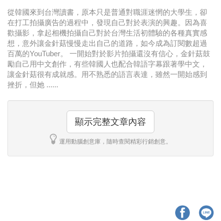
從韓國來到台灣讀書，原本只是普通對職涯迷惘的大學生，卻
在打工拍攝廣告的過程中，發現自己對於表演的興趣。因為喜
歡攝影，拿起相機拍攝自己對於台灣生活初體驗的各種真實感
想，意外讓金針菇慢慢走出自己的道路，如今成為訂閱數超過
百萬的YouTuber。 一開始對於影片拍攝還沒有信心，金針菇鼓
勵自己用中文創作，有些韓國人也配合韓語字幕跟著學中文，
讓金針菇很有成就感。用不熟悉的語言表達，雖然一開始感到
挫折，但她 ......
顯示完整文章內容
運用動腦創意庫，隨時查閱精彩行銷創意。