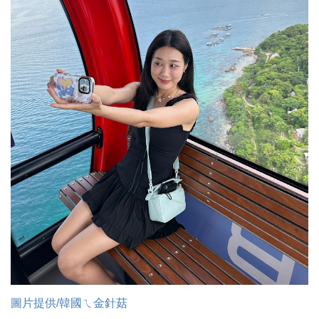
時尚
金獎的代價 牛恆泰：沒人知道我失去什麼！
台灣百事食品 注重品牌體驗創造差異化
黃麗萍：媒體代理商有幫客戶升級的責任！
牛恆泰：媒體產業蛻變關鍵期，數位轉型該怎麼
搞？（上）
圖片提供/韓國ㄟ金針菇