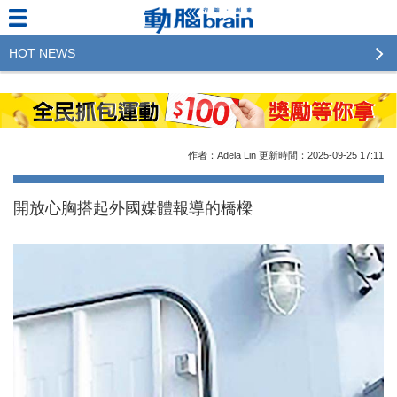
HOT NEWS
2023行銷傳播傑出貢獻獎 啟動徵件！期許參賽作品
更創新及具影響力
2022行銷傳播傑出貢獻獎得獎名單揭曉，近400位行
作者：Adela Lin
更新時間：2025-09-25
17:11
銷傳播人共襄盛舉！The Winners of 2022《Brain》
Excellence Agency& Advertiser of the year
開放心胸搭起外國媒體報導的橋樑
LINE 推出「AI 肖像」新功能 體驗專業棚拍的高質
感美照
2023台灣民生快消品牌排行 14億次國民消費揭曉品
牌足跡贏家
域動行銷公布人事異動
CSD中衛營運長張德成：中衛跳脫框架 玩出口罩新