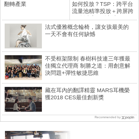
翻轉產業
如何投放？TSP：跨平台
流量池精準投放＋跨屏跨
媒 創造高互動新客
法式優雅概念輪椅，讓女孩最美的
一天不會有任何缺憾
不受框架限制 春樹科技連三年獲最
佳獨立代理商 制勝之道：用創意解
決問題+彈性敏捷思維
藏在耳內的翻譯精靈 MARS耳機榮
獲2018 CES最佳創新獎
Recommended by