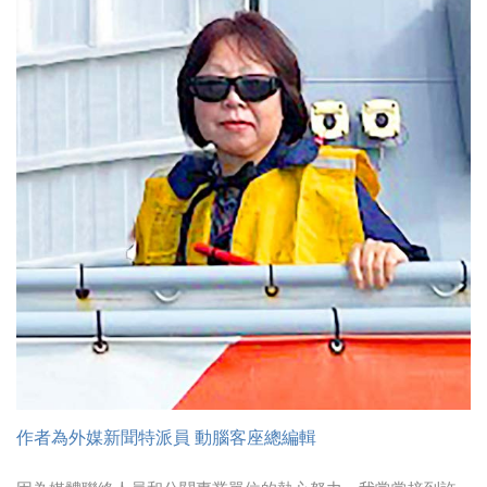
時尚
金獎的代價 牛恆泰：沒人知道我失去什麼！
台灣百事食品 注重品牌體驗創造差異化
黃麗萍：媒體代理商有幫客戶升級的責任！
牛恆泰：媒體產業蛻變關鍵期，數位轉型該怎麼
搞？（上）
作者為外媒新聞特派員 動腦客座總編輯