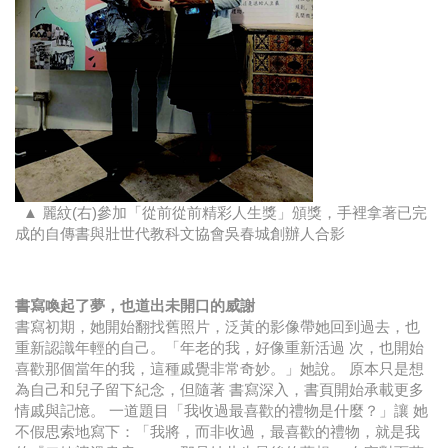
▲ 麗紋(右)參加「從前從前精彩人生獎」頒獎，手裡拿著已完
成的自傳書與壯世代教科文協會吳春城創辦人合影
書寫喚起了夢，也道出未開口的威謝
書寫初期，她開始翻找舊照片，泛黃的影像帶她回到過去，也
重新認識年輕的自己。「年老的我，好像重新活過 次，也開始
喜歡那個當年的我，這種戚覺非常奇妙。」她說。 原本只是想
為自己和兒子留下紀念，但隨著 書寫深入，書頁開始承載更多
情戚與記憶。 一道題目「我收過最喜歡的禮物是什麼？」讓 她
不假思索地寫下：「我將，而非收過，最喜歡的禮物，就是我