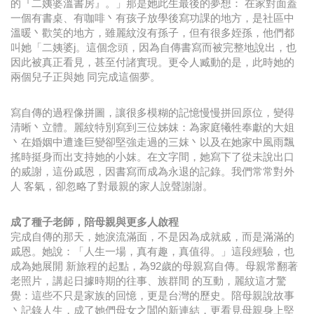
的『二姨婆溫書房』。」那是她此生最後的夢想： 在家對面蓋
一個有書桌、有咖啡丶有孩子放學後寫功課的地方，是社區中
溫暖丶歡笑的地方，雖麗紋沒有孫子，但有很多姪孫，他們都
叫她「二姨婆j。這個念頭，因為自傳書寫而被完整地說出，也
因此被真正看見，甚至付諸實現。更令人臧動的是，此時她的
兩個兒子正與她 同完成這個夢。
寫自傳的過程像拼圖，讓很多模糊的記憶慢慢拼回原位，變得
清晰丶立體。麗紋特別寫到三位姊妺：為家庭犧牲奉獻的大姐
丶在婚姻中遭逢巨變卻堅強走過的三妺丶以及在她家中風雨飄
搖時挺身而出支持她的小妺。在文字間，她寫下了從未說出口
的烕謝，這份戚恩，因書寫而成為永退的記錄。我們常常對外
人 客氣，卻忽略了對最親的家人說聲謝謝。
成了種子老師，陪母親與更多人啟程
完成自傳的那天，她淚流滿面，不是因為成就烕，而是滿滿的
戚恩。她說：「人生一場，真有趣，真值得。」這段經驗，也
成為她展開 新旅程的起點，為92歲的母親寫自傳。母親常翻著
老照片，講起日據時期的往事、族群間 的互動，麗紋這才驚
覺：這些不只是家族的回憶，更是台灣的歷史。陪母親說故事
丶記錄人生，成了她們母女之閶的新連結，更看見母親身上堅