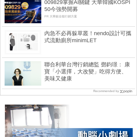
009829掌握AI關鍵 大華韓國KOSPI
50今強勢開募
PR 大華銀全能行銷方案
內急不必再躲草叢！nendo設計可攜
式流動廁所minimLET
聯合利華台灣行銷總監 鄧鈞璟： 康
寶「小選擇，大改變」吃得方便、
美味又健康
Recommended by