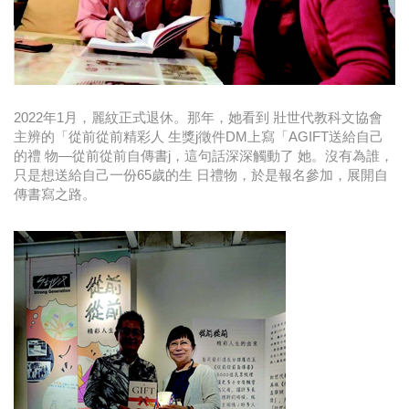
時尚
金獎的代價 牛恆泰：沒人知道我失去什麼！
台灣百事食品 注重品牌體驗創造差異化
2022年1月，麗紋正式退休。那年，她看到 壯世代教科文協會
黃麗萍：媒體代理商有幫客戶升級的責任！
主辨的「從前從前精彩人 生獎j徵件DM上寫「AGIFT送給自己
的禮 物—從前從前自傳書j，這句話深深觸動了 她。沒有為誰，
牛恆泰：媒體產業蛻變關鍵期，數位轉型該怎麼
只是想送給自己一份65歲的生 日禮物，於是報名參加，展開自
搞？（上）
傳書寫之路。