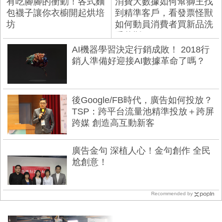
有吃腳腳的衝動！各式麵
消費大數據如何幫獅王找
包襪子讓你衣櫥開起烘培
到精準客戶，看發票怪獸
坊
如何動員消費者買新品洗
手慕斯
AI機器學習決定行銷成敗！ 2018行
銷人準備好迎接AI數據革命了嗎？
後Google/FB時代，廣告如何投放？
TSP：跨平台流量池精準投放＋跨屏
跨媒 創造高互動新客
廣告金句 深植人心！金句創作 全民
尬創意！
Recommended by