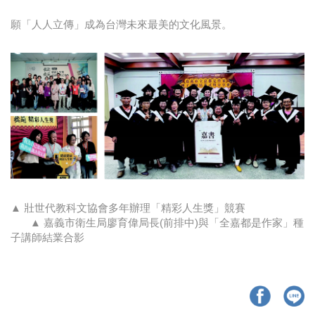
願「人人立傳」成為台灣未來最美的文化風景。
▲ 壯世代教科文協會多年辦理「精彩人生獎」競賽
▲ 嘉義市衛生局廖育偉局長(前排中)與「全嘉都是作家」種
子講師結業合影