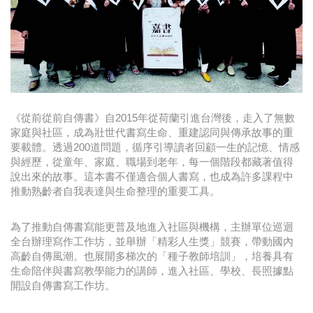
時尚
金獎的代價 牛恆泰：沒人知道我失去什麼！
台灣百事食品 注重品牌體驗創造差異化
黃麗萍：媒體代理商有幫客戶升級的責任！
《從前從前自傳書》自2015年從荷蘭引進台灣後，走入了無數
牛恆泰：媒體產業蛻變關鍵期，數位轉型該怎麼
家庭與社區，成為壯世代書寫生命、重建認同與傳承故事的重
搞？（上）
要載體。透過200道問題，循序引導讀者回顧一生的記憶、情感
與經歷，從童年、家庭、職場到老年，每一個階段都藏著值得
說出來的故事。這本書不僅適合個人書寫，也成為許多課程中
推動熟齡者自我表達與生命整理的重要工具。
為了推動自傳書寫能更普及地進入社區與機構，主辦單位巡迴
全台辦理寫作工作坊，並舉辦「精彩人生獎」競賽，帶動國內
高齡自傳風潮。也展開多梯次的「種子教師培訓」，培養具有
生命陪伴與書寫教學能力的講師，進入社區、學校、長照據點
開設自傳書寫工作坊。