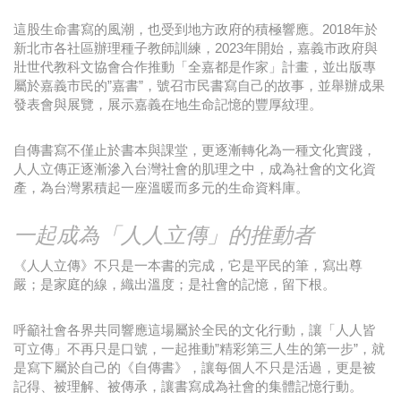
這股生命書寫的風潮，也受到地方政府的積極響應。2018年於
新北市各社區辦理種子教師訓練，2023年開始，嘉義市政府與
壯世代教科文協會合作推動「全嘉都是作家」計畫，並出版專
屬於嘉義市民的”嘉書”，號召市民書寫自己的故事，並舉辦成果
發表會與展覽，展示嘉義在地生命記憶的豐厚紋理。
自傳書寫不僅止於書本與課堂，更逐漸轉化為一種文化實踐，
人人立傳正逐漸滲入台灣社會的肌理之中，成為社會的文化資
產，為台灣累積起一座溫暖而多元的生命資料庫。
一起成為「人人立傳」的推動者
《人人立傳》不只是一本書的完成，它是平民的筆，寫出尊
嚴；是家庭的線，織出溫度；是社會的記憶，留下根。
呼籲社會各界共同響應這場屬於全民的文化行動，讓「人人皆
可立傳」不再只是口號，一起推動”精彩第三人生的第一步”，就
是寫下屬於自己的《自傳書》，讓每個人不只是活過，更是被
記得、被理解、被傳承，讓書寫成為社會的集體記憶行動。