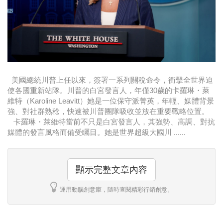
時尚
金獎的代價 牛恆泰：沒人知道我失去什麼！
台灣百事食品 注重品牌體驗創造差異化
黃麗萍：媒體代理商有幫客戶升級的責任！
美國總統川普上任以來，簽署一系列關稅命令，衝擊全世界迫
牛恆泰：媒體產業蛻變關鍵期，數位轉型該怎麼
使各國重新站隊。川普的白宮發言人，年僅30歲的卡羅琳・萊
維特（Karoline Leavitt）她是一位保守派菁英，年輕、媒體背景
搞？（上）
強、對社群熟稔，快速被川普團隊吸收並放在重要戰略位置。
卡羅琳・萊維特當前不只是白宮發言人，其強勢、高調、對抗
媒體的發言風格而備受矚目。她是世界超級大國川 ......
顯示完整文章內容
運用動腦創意庫，隨時查閱精彩行銷創意。