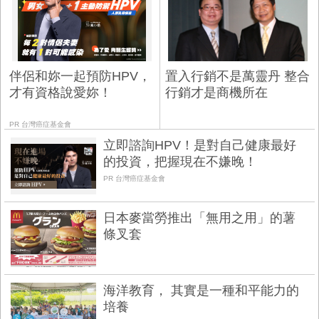
伴侶和妳一起預防HPV，
置入行銷不是萬靈丹 整合
才有資格說愛妳！
行銷才是商機所在
PR 台灣癌症基金會
立即諮詢HPV！是對自己健康最好
的投資，把握現在不嫌晚！
PR 台灣癌症基金會
日本麥當勞推出「無用之用」的薯
條叉套
海洋教育， 其實是一種和平能力的
培養