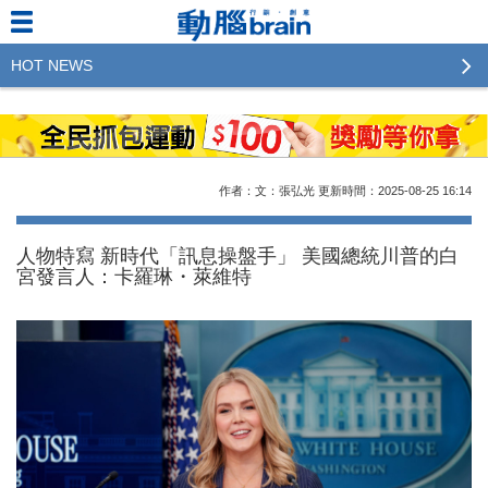
HOT NEWS
2023行銷傳播傑出貢獻獎 啟動徵件！期許參賽作品
更創新及具影響力
2022行銷傳播傑出貢獻獎得獎名單揭曉，近400位行
作者：文：張弘光
更新時間：2025-08-25
16:14
銷傳播人共襄盛舉！The Winners of 2022《Brain》
Excellence Agency& Advertiser of the year
人物特寫 新時代「訊息操盤手」 美國總統川普的白
宮發言人：卡羅琳・萊維特
LINE 推出「AI 肖像」新功能 體驗專業棚拍的高質
感美照
2023台灣民生快消品牌排行 14億次國民消費揭曉品
牌足跡贏家
域動行銷公布人事異動
CSD中衛營運長張德成：中衛跳脫框架 玩出口罩新