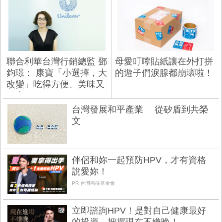
聯合利華台灣行銷總監 鄧
母愛叮嚀貼紙讓在外打拼
鈞璟： 康寶「小選擇，大
的遊子們淚腺都崩壞啦！
改變」吃得方便、美味又
健康
台灣發展和平產業 從矽盾到共榮
文
伴侶和妳一起預防HPV，才有資格
說愛妳！
PR 台灣癌症基金會
立即諮詢HPV！是對自己健康最好