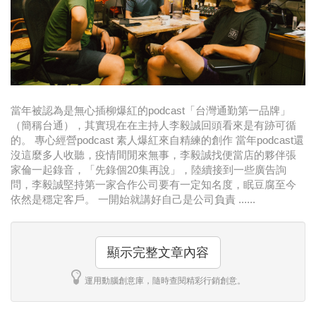
時尚
金獎的代價 牛恆泰：沒人知道我失去什麼！
台灣百事食品 注重品牌體驗創造差異化
黃麗萍：媒體代理商有幫客戶升級的責任！
當年被認為是無心插柳爆紅的podcast「台灣通勤第一品牌」
（簡稱台通），其實現在在主持人李毅誠回頭看來是有跡可循
牛恆泰：媒體產業蛻變關鍵期，數位轉型該怎麼
的。 專心經營podcast 素人爆紅來自精練的創作 當年podcast還
搞？（上）
沒這麼多人收聽，疫情間閒來無事，李毅誠找便當店的夥伴張
家倫一起錄音，「先錄個20集再說」，陸續接到一些廣告詢
問，李毅誠堅持第一家合作公司要有一定知名度，眠豆腐至今
依然是穩定客戶。 一開始就講好自己是公司負責 ......
顯示完整文章內容
運用動腦創意庫，隨時查閱精彩行銷創意。