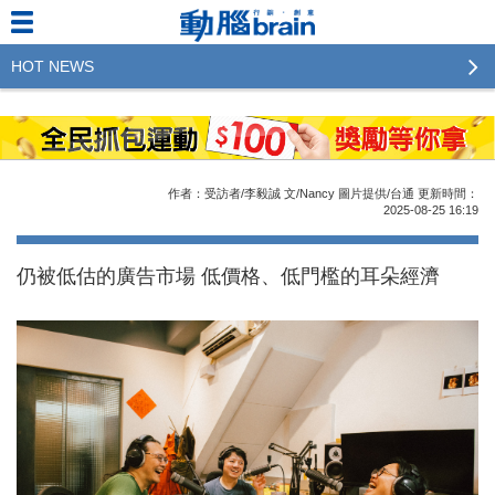
HOT NEWS
2023行銷傳播傑出貢獻獎 啟動徵件！期許參賽作品
更創新及具影響力
2022行銷傳播傑出貢獻獎得獎名單揭曉，近400位行
作者：受訪者/李毅誠 文/Nancy 圖片提供/台通
更新時間：
銷傳播人共襄盛舉！The Winners of 2022《Brain》
2025-08-25
16:19
Excellence Agency& Advertiser of the year
仍被低估的廣告市場 低價格、低門檻的耳朵經濟
LINE 推出「AI 肖像」新功能 體驗專業棚拍的高質
感美照
2023台灣民生快消品牌排行 14億次國民消費揭曉品
牌足跡贏家
域動行銷公布人事異動
CSD中衛營運長張德成：中衛跳脫框架 玩出口罩新