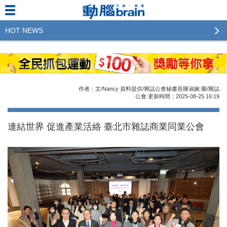
HOT NEWS
2023行銷傳播傑出貢獻獎 啟動徵件！期許參賽作品
更創新及具影響力
2022行銷傳播傑出貢獻獎得獎名單揭曉，近400位行
作者：文/Nancy 資料提供/雜誌公會秘書長陳淑婉 圖/雜誌
銷傳播人共襄盛舉！The Winners of 2022《Brain》
公會
更新時間：2025-08-25
16:19
Excellence Agency& Advertiser of the year
連結世界 促進產業活絡 臺北市雜誌商業同業公會
LINE 推出「AI 肖像」新功能 體驗專業棚拍的高質
感美照
2023台灣民生快消品牌排行 14億次國民消費揭曉品
牌足跡贏家
域動行銷公布人事異動
CSD中衛營運長張德成：中衛跳脫框架 玩出口罩新