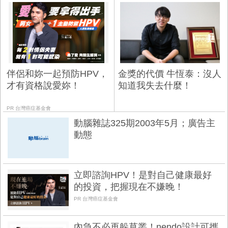
伴侶和妳一起預防HPV，
金獎的代價 牛恆泰：沒人
才有資格說愛妳！
知道我失去什麼！
PR 台灣癌症基金會
動腦雜誌325期2003年5月；廣告主
動態
立即諮詢HPV！是對自己健康最好
的投資，把握現在不嫌晚！
PR 台灣癌症基金會
內急不必再躲草叢！nendo設計可攜