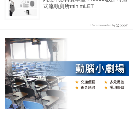
式流動廁所minimLET
Recommended by
Y