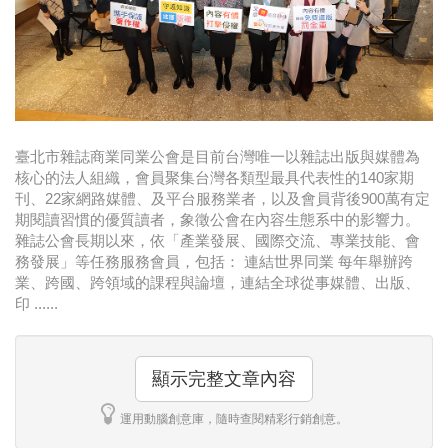
時尚
金獎的代價 牛恆泰：沒人知道我失去什麼！
台灣百事食品 注重品牌體驗創造差異化
黃麗萍：媒體代理商有幫客戶升級的責任！
臺北市雜誌商業同業公會是目前台灣唯一以雜誌出版與媒體為
核心的法人組織，會員聚集台灣各類型最具代表性的140家期
牛恆泰：媒體產業蛻變關鍵期，數位轉型該怎麼
刊、22家網路媒體、及平台服務業者，以及會員背後900萬有定
搞？（上）
期閱讀習慣的優質讀者，象徵公會在內容生態系中的影響力。
雜誌公會長期以來，依「產業發展、國際交流、專業技能、會
務發展」等任務服務會員，包括： 連結世界同業 每年舉辦跨
業、跨國、跨領域的課程與論壇，連結全球從事媒體、出版、
印 ......
顯示完整文章內容
運用動腦創意庫，隨時查閱精彩行銷創意。