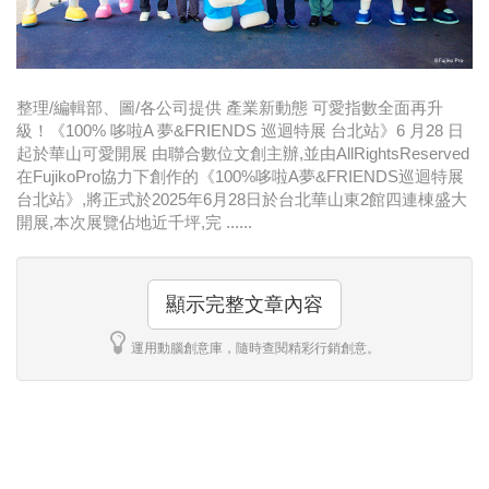
時尚
金獎的代價 牛恆泰：沒人知道我失去什麼！
台灣百事食品 注重品牌體驗創造差異化
整理/編輯部、圖/各公司提供 產業新動態 可愛指數全面再升
級！《100% 哆啦A 夢&FRIENDS 巡迴特展 台北站》6 月28 日
黃麗萍：媒體代理商有幫客戶升級的責任！
起於華山可愛開展 由聯合數位文創主辦,並由AllRightsReserved
在FujikoPro協力下創作的《100%哆啦A夢&FRIENDS巡迴特展
牛恆泰：媒體產業蛻變關鍵期，數位轉型該怎麼
台北站》,將正式於2025年6月28日於台北華山東2館四連棟盛大
開展,本次展覽佔地近千坪,完 ......
搞？（上）
顯示完整文章內容
運用動腦創意庫，隨時查閱精彩行銷創意。