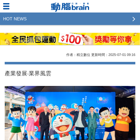
HOT NEWS
2023行銷傳播傑出貢獻獎 啟動徵件！期許參賽作品
更創新及具影響力
2022行銷傳播傑出貢獻獎得獎名單揭曉，近400位行
作者：精立數位
更新時間：2025-07-01
09:16
銷傳播人共襄盛舉！The Winners of 2022《Brain》
Excellence Agency& Advertiser of the year
產業發展‧業界風雲
LINE 推出「AI 肖像」新功能 體驗專業棚拍的高質
感美照
2023台灣民生快消品牌排行 14億次國民消費揭曉品
牌足跡贏家
域動行銷公布人事異動
CSD中衛營運長張德成：中衛跳脫框架 玩出口罩新