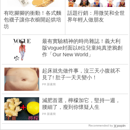
有吃腳腳的衝動！各式麵
話題行銷：用微笑和全世
包襪子讓你衣櫥開起烘培
界年輕人做朋友
坊
最有實驗精神的時尚雜誌！義大利
版Vogue封面以8位兒童純真塗鴉創
作「Our New World」
起床就先做件事，沒三天小腹就不
見了! 肚子一天天變小！
PR 新素簡
減肥首選，檸檬加它，堅持一週，
腰細了，瘦到你懷疑人生
PR 新素簡
Recommended by