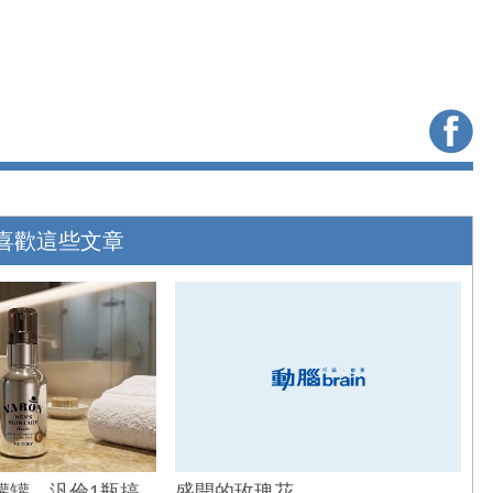
喜歡這些文章
罐罐，汎倫1瓶搞
盛開的玫瑰花