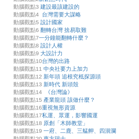
動腦觀點3
建設最該建設的
動腦觀點4
台灣需要大謀略
動腦觀點5
設計國家
動腦觀點6
翻轉台灣 捨易取難
動腦觀點7
一分鐘能翻轉什麼？
動腦觀點8
設計人權
動腦觀點9
大設計力
動腦觀點10
台灣的出路
動腦觀點11
中央社要力上加力
動腦觀點12
新年頭 追根究柢探源頭
動腦觀點13
新時代 新頭殼
動腦觀點14
《台灣論》
動腦觀點15
產業龍頭 該做什麼？
動腦觀點16
重視無形資源
動腦觀點17
私運、眾運，影響國運
動腦觀點18
原創「木師教堂」
動腦觀點19
一府、二鹿、三艋舺、四洄瀾
動腦觀點20
東方瑞士