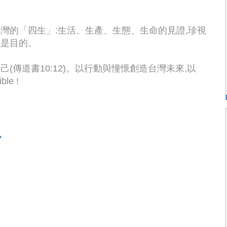
台灣的「四生」:生活、生產、生態、生命的見證,珍視
也是目的。
己(傳道書10:12)。以行動與憧憬創造台灣未來,以
le !
佩