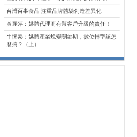
台灣百事食品 注重品牌體驗創造差異化
黃麗萍：媒體代理商有幫客戶升級的責任！
牛恆泰：媒體產業蛻變關鍵期，數位轉型該怎
麼搞？（上）