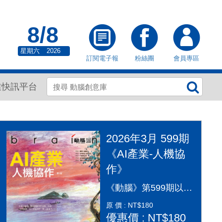
8/8
星期六
2026
訂閱電子報
粉絲團
會員專區
業快訊平台
2026年3月 599期
《AI產業-人機協
作》
《動腦》第599期以「AI產業：人機協作」為封面故事，探討AI從「造夢期」邁入「落地應用」的關鍵變革。本期深入剖析2026年AI產業全景，涵蓋代理型AI（Agentic AI）如何重塑顧客旅程、企業導入實戰指南及風險治理。透過專家觀點，解構從智慧金融到行銷流程的自動化轉型，並探討「人機協作」模式下，行銷人如何從軟體操作者轉變為AI指揮官，在矽基與碳基共存的時代，將算力轉化為驅動企業長期成長的關鍵動能，打造更有溫度的未來生活。
原 價 : NT$180
優惠價 : NT$180