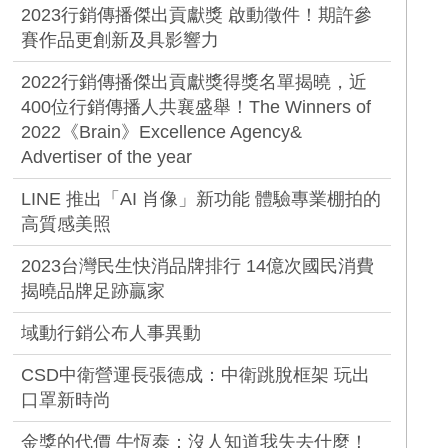
2023行銷傳播傑出貢獻獎 啟動徵件！期許參
賽作品更創新及具影響力
2022行銷傳播傑出貢獻獎得獎名單揭曉，近
400位行銷傳播人共襄盛舉！The Winners of
2022《Brain》Excellence Agency&
Advertiser of the year
LINE 推出「AI 肖像」新功能 體驗專業棚拍的
高質感美照
2023台灣民生快消品牌排行 14億次國民消費
揭曉品牌足跡贏家
域動行銷公布人事異動
CSD中衛營運長張德成：中衛跳脫框架 玩出
口罩新時尚
金獎的代價 牛恆泰：沒人知道我失去什麼！