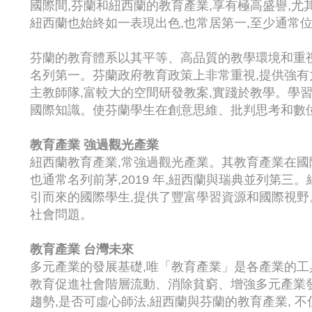
國際間,芬蘭和紐西蘭的教育產業,享有極高盛譽,
紐西蘭也始終如一表現出色,也常居第一,至少通常
芬蘭的教育體系以其平等、高品質的教學環境和重
名列第一。芬蘭政府教育政策上非常重視,提供強有
主教師隊,富較大的空間研發教案,實踐於教學。學
國際知識。使芬蘭學生在創意思維、批判思考和數
教育產業
強過觀光產業
紐西蘭教育產業,常強過觀光產業。其教育產業在國
也通常名列前茅,2019 年,紐西蘭與瑞典並列第
引而來的國際學生,提供了豐富學習資源和國際視野
社會問題。
教育產業
台灣未來
多元產業的發展基礎,唯「教育產業」是各產業的工
教育促進社會階層流動、消除貧窮、增強多元產業發
趨勢,是否可虛心師法,紐西蘭與芬蘭的教育產業, 