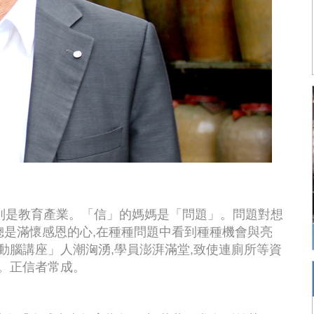
來,特別是教育產業。「信」的媽媽是「問題」。問題對想
,總是滿懷感恩的心,在種種問題中看到種種機會與亮
動腦講座」人潮洶湧,學員澎湃滿堂,致使連廁所等資
。正信者常成。