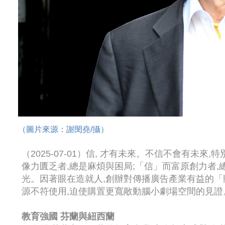
（圖片來源：謝閔堯/攝）
（2025-07-01）信, 才有未來。不信不會有未
像力匱乏者,總是麻煩與困局;「信」而富原創力者
光。因著眼在造就人,創辦對傳播廣告產業有益的「
源不符使用,迫使購置更寬敞動腦小劇場空間的見證
教育強國
芬蘭與紐西蘭