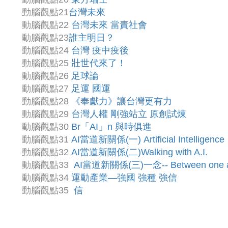
動腦觀點21
台灣未來
動腦觀點22
台灣未來 當責社會
動腦觀點23
誰主明日？
動腦觀點24
台灣 疫中疫後
動腦觀點25
壯世代來了！
動腦觀點26
足球論
動腦觀點27
足運 國運
動腦觀點28
《奉獻力》讓台灣更有力
動腦觀點29
台灣人權 剛強站立 原創試煉
動腦觀點30
Br「AI」n 與時俱進
動腦觀點31
AI當道新關係(一) Artificial Intelligence
動腦觀點32
AI當道新關係(二)Walking with A.I.
動腦觀點33
AI當道新關係(三)一念-- Between one a
動腦觀點34
運動產業—強國 強種 強信
動腦觀點35
信