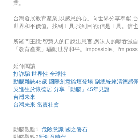
業。
台灣發展教育產業,以感恩的心。向世界分享奉獻,
世界和平價值。找到工具,找到目的;信是工具。信
​​所羅門王說:智慧人的口說出恩言,愚昧人的嘴吞滅自
「教育產業」驅動世界和平。Impossible、I'm possib
延伸閱讀
打詐騙 世界性 全球性
動腦雜誌45歲 國際創意論壇登場 副總統賴清德感
吳進生於懷德居 分享「動腦」45年見證
台灣未來
台灣未來 當責社會
動腦觀點1
危險意識 國之磐石
動腦觀點2
新創意時代