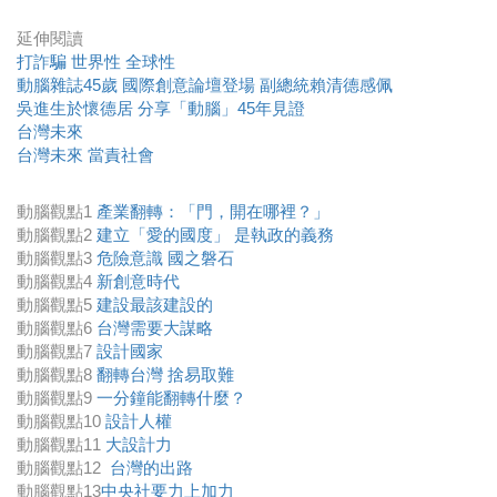
延伸閱讀
打詐騙 世界性 全球性
動腦雜誌45歲 國際創意論壇登場 副總統賴清德感佩
吳進生於懷德居 分享「動腦」45年見證
台灣未來
台灣未來 當責社會
動腦觀點1
產業翻轉：「門，開在哪裡？」
動腦觀點2
建立「愛的國度」 是執政的義務
動腦觀點3
危險意識 國之磐石
動腦觀點4
新創意時代
動腦觀點5
建設最該建設的
動腦觀點6
台灣需要大謀略
動腦觀點7
設計國家
動腦觀點8
翻轉台灣 捨易取難
動腦觀點9
一分鐘能翻轉什麼？
動腦觀點10
設計人權
動腦觀點11
大設計力
動腦觀點12
台灣的出路
動腦觀點13
中央社要力上加力