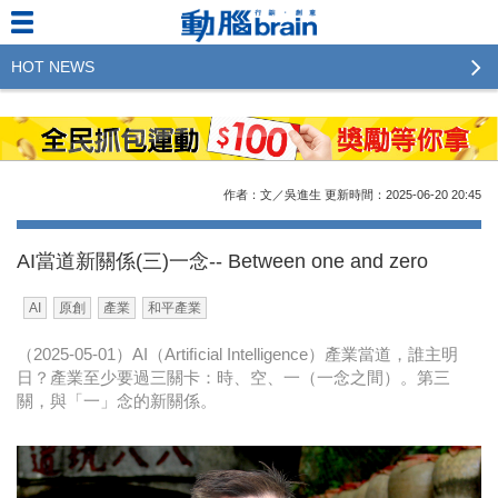
HOT NEWS
2023行銷傳播傑出貢獻獎 啟動徵件！期許參賽作品
更創新及具影響力
2022行銷傳播傑出貢獻獎得獎名單揭曉，近400位行
作者：文／吳進生
更新時間：2025-06-20
20:45
銷傳播人共襄盛舉！The Winners of 2022《Brain》
Excellence Agency& Advertiser of the year
AI當道新關係(三)一念-- Between one and zero
LINE 推出「AI 肖像」新功能 體驗專業棚拍的高質
AI
原創
產業
和平產業
感美照
（2025-05-01）AI（Artiﬁcial Intelligence）產業當道，誰主明
2023台灣民生快消品牌排行 14億次國民消費揭曉品
日？產業至少要過三關卡：時、空、一（一念之間）。第三
牌足跡贏家
關，與「一」念的新關係。
域動行銷公布人事異動
CSD中衛營運長張德成：中衛跳脫框架 玩出口罩新