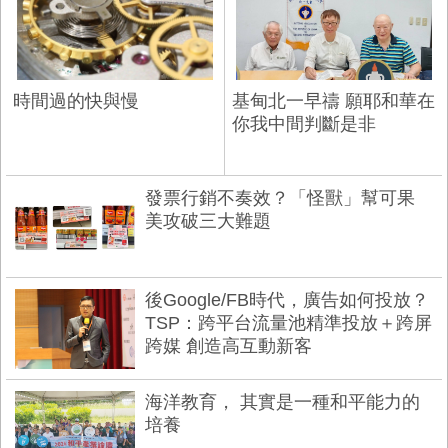
時間過的快與慢
基甸北一早禱 願耶和華在
你我中間判斷是非
發票行銷不奏效？「怪獸」幫可果
美攻破三大難題
後Google/FB時代，廣告如何投放？
TSP：跨平台流量池精準投放＋跨屏
跨媒 創造高互動新客
海洋教育， 其實是一種和平能力的
培養