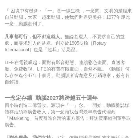
「 困境中有機會：「一」念一線生機 ，一念間。文明的濫觴來
自於動腦，大家一起來動腦，使我們世界更美好！1977年即此
一念，動腦創刊了。
凡事都可行，但不都造就人。
無論甚麼人，不要求自己的益
處，而要求別人的益處。創立於1905扶輪［Rotary
International］也是「超我」活見證。
LIFE在電視崛起：面對有影音動態、連續彩色畫面、直送客
廳、免費收視。LIFE的有費有限畫面，自然不敵。《動腦》何
以存在迄今47年十個月。動腦讀者皆創意及行銷專家，必有各
自解讀。
一念定存續 動腦2027將跨越五十週年
四小時創造二億營收。源頭在「一」念。一開始，動腦雜誌媒
體存活須靠廣告收入，第一念頭找台灣最早廣告代理商
「Marketing」首度引進台灣的東方廣告；拜訪黃宗鎧副董爭取
廣告。
「
聯合廣告，我們支持
」八字。乍聽錯認是婉拒的客氣話；合