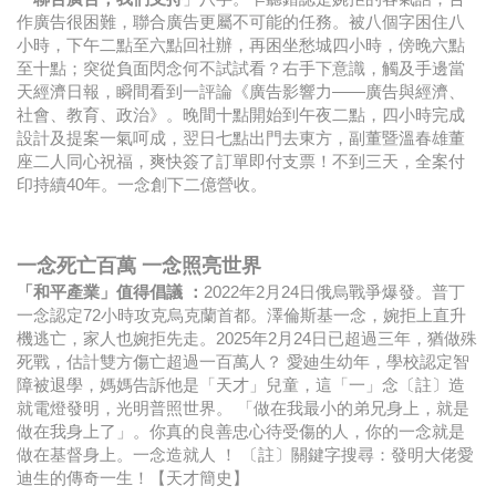
作廣告很困難，聯合廣告更屬不可能的任務。被八個字困住八
小時，下午二點至六點回社辦，再困坐愁城四小時，傍晚六點
至十點；突從負面閃念何不試試看？右手下意識，觸及手邊當
天經濟日報，瞬間看到一評論《廣告影響力——廣告與經濟、
社會、教育、政治》。晚間十點開始到午夜二點，四小時完成
設計及提案一氣呵成，翌日七點出門去東方，副董暨溫春雄董
座二人同心祝福，爽快簽了訂單即付支票！不到三天，全案付
印持續40年。一念創下二億營收。
一念死亡百萬 一念照亮世界
「和平產業」值得倡議 ：
2022年2月24日俄烏戰爭爆發。普丁
一念認定72小時攻克烏克蘭首都。澤倫斯基一念，婉拒上直升
機逃亡，家人也婉拒先走。2025年2月24日已超過三年，猶做殊
死戰，估計雙方傷亡超過一百萬人？ 愛廸生幼年，學校認定智
障被退學，媽媽告訴他是「天才」兒童，這「一」念〔註〕造
就電燈發明，光明普照世界。 「做在我最小的弟兄身上，就是
做在我身上了」。你真的良善忠心待受傷的人，你的一念就是
做在基督身上。一念造就人 ！ 〔註〕關鍵字搜尋：發明大佬愛
迪生的傳奇一生！【天才簡史】