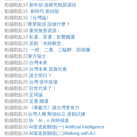
動腦觀點14
新年頭 追根究柢探源頭
動腦觀點15
新時代 新頭殼
動腦觀點16
《台灣論》
動腦觀點17
產業龍頭 該做什麼？
動腦觀點18
重視無形資源
動腦觀點19
私運、眾運，影響國運
動腦觀點20
原創「木師教堂」
動腦觀點21
一府、二鹿、三艋舺、四洄瀾
動腦觀點22
東方瑞士
動腦觀點23
台灣未來
動腦觀點24
台灣未來 當責社會
動腦觀點25
誰主明日？
動腦觀點26
台灣 疫中疫後
動腦觀點27
壯世代來了！
動腦觀點28
足球論
動腦觀點29
足運 國運
動腦觀點30
《奉獻力》讓台灣更有力
動腦觀點31
台灣人權 剛強站立 原創試煉
動腦觀點32
Br「AI」n 與時俱進
動腦觀點33
AI當道新關係(一) Artificial Intelligence
動腦觀點34
AI當道新關係(二)Walking with A.I.