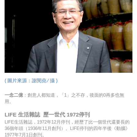
時尚
金獎的代價 牛恆泰：沒人知道我失去什麼！
台灣百事食品 注重品牌體驗創造差異化
黃麗萍：媒體代理商有幫客戶升級的責任！
牛恆泰：媒體產業蛻變關鍵期，數位轉型該怎麼
搞？（上）
( 圖片來源：謝閔堯 ∕ 攝 )
一念二億
：創意人都知道，「1」之不存，後面的0再多也無
用。
LIFE
生活雜誌
歷一世代 1972
停刊
LIFE生活雜誌，1972年12月停刊，經歷了比一個世代還要長的
36個年頭（1936年11月創刋）。LIFE停刊的四年半後《動腦》
1977年7月1日創刊。