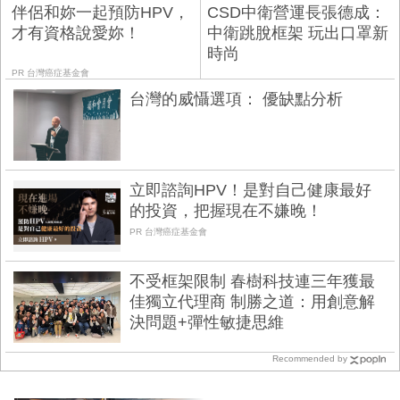
伴侶和妳一起預防HPV，
CSD中衛營運長張德成：
才有資格說愛妳！
中衛跳脫框架 玩出口罩新
時尚
PR 台灣癌症基金會
台灣的威懾選項： 優缺點分析
立即諮詢HPV！是對自己健康最好
的投資，把握現在不嫌晚！
PR 台灣癌症基金會
不受框架限制 春樹科技連三年獲最
佳獨立代理商 制勝之道：用創意解
決問題+彈性敏捷思維
Recommended by