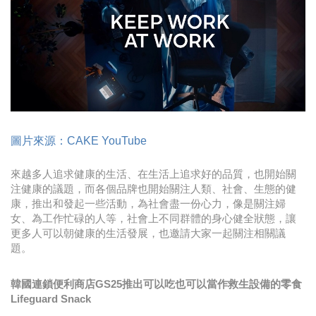
時尚
金獎的代價 牛恆泰：沒人知道我失去什麼！
台灣百事食品 注重品牌體驗創造差異化
黃麗萍：媒體代理商有幫客戶升級的責任！
牛恆泰：媒體產業蛻變關鍵期，數位轉型該怎麼
圖片來源：CAKE YouTube
搞？（上）
來越多人追求健康的生活、在生活上追求好的品質，也開始關
注健康的議題，而各個品牌也開始關注人類、社會、生態的健
康，推出和發起一些活動，為社會盡一份心力，像是關注婦
女、為工作忙碌的人等，社會上不同群體的身心健全狀態，讓
更多人可以朝健康的生活發展，也邀請大家一起關注相關議
題。
韓國連鎖便利商店GS25推出可以吃也可以當作救生設備的零食
Lifeguard Snack