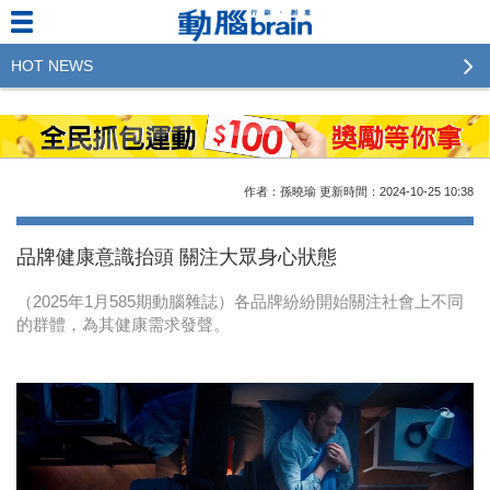
HOT NEWS
2023行銷傳播傑出貢獻獎 啟動徵件！期許參賽作品
更創新及具影響力
2022行銷傳播傑出貢獻獎得獎名單揭曉，近400位行
作者：孫曉瑜
更新時間：2024-10-25
10:38
銷傳播人共襄盛舉！The Winners of 2022《Brain》
Excellence Agency& Advertiser of the year
品牌健康意識抬頭 關注大眾身心狀態
LINE 推出「AI 肖像」新功能 體驗專業棚拍的高質
（2025年1月585期動腦雜誌）各品牌紛紛開始關注社會上不同
感美照
的群體，為其健康需求發聲。
2023台灣民生快消品牌排行 14億次國民消費揭曉品
牌足跡贏家
域動行銷公布人事異動
CSD中衛營運長張德成：中衛跳脫框架 玩出口罩新