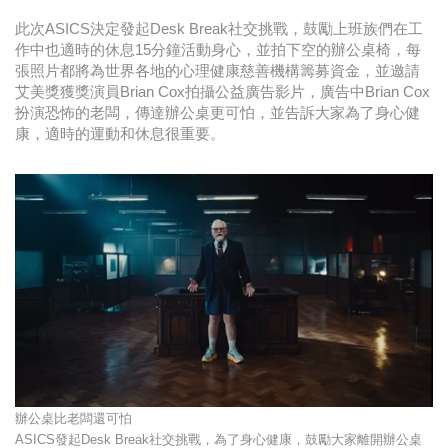
此次ASICS決定發起Desk Break社交挑戰，鼓勵上班族們在工
作中也適時的休息15分鐘活動身心，並拍下空的辦公桌椅，每
張照片都將為世界各地的心理健康慈善機構籌募資金，並邀請
艾美獎獲獎演員Brian Cox拍攝公益廣告影片，廣告中Brian Cox
扮演恐怖的老闆，傳達辦公桌更可怕，並告訴大家為了身心健
康，適時的運動和休息很重要。
辦公桌比老闆還可怕
ASICS發起Desk Break社交挑戰，為了身心健康，鼓勵大家離開辦公桌