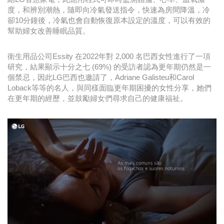
度，和辨別潮熱，隨即向冷氣發送指令，快速為房間降溫，冷
卻10分鐘後，冷氣也會自動恢復原本設定的溫度，可以有效的
幫助婦女改善睡眠品質。
衛生用品公司Essity 在2022年對 2,000 名巴西女性進行了一項
研究，結果顯示十分之七 (69%) 的受訪者認為更年期仍然是一
個禁忌，因此LG巴西也邀請了，Adriane Galisteu和Carol
Loback等等的名人，與同樣面臨更年期困擾的女性分享，她們
在更年期的經歷，並鼓勵婦女們尋求自己的健康福祉。