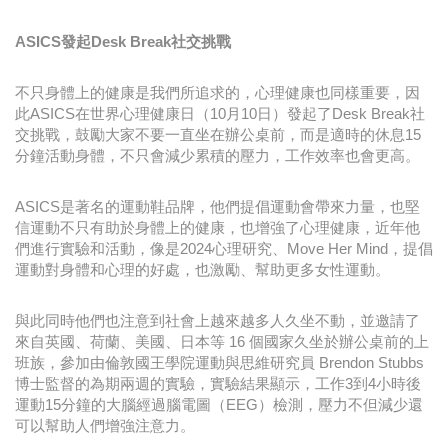
ASICS發起Desk Break社交挑戰
不只身體上的健康是我們所追求的，心理健康也同樣重要，因
此ASICS在世界心理健康日（10月10日）發起了Desk Break社
交挑戰，鼓勵大家不要一直坐在辦公桌前，而是適時的休息15
分鐘活動身體，不只會減少累積的壓力，工作效率也會更高。
ASICS是著名的運動鞋品牌，他們提倡運動會帶來力量，也堅
信運動不只有助於身體上的健康，也增強了心理健康，近年他
們進行實驗和活動，像是2024心理研究、Move Her Mind，提倡
運動對身體和心理的好處，也激勵、幫助更多女性運動。
與此同時他們也注意到社會上越來越多人久坐不動，並邀請了
來自英國、荷蘭、美國、日本等 16 個國家久坐於辦公桌前的上
班族，參加由倫敦國王學院運動與思維研究員 Brendon Stubbs
博士監督的為期兩週的實驗，實驗結果顯示，工作3到4小時後
運動15分鐘的大腦經過腦電圖（EEG）檢測，壓力不但減少還
可以幫助人們增強注意力。