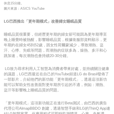
休息15分鐘。
圖片來源：ASICS YouTube
LG巴西推出「更年期模式」改善婦女睡眠品質
睡眠品質很重要，但經歷更年期的婦女卻可能因為更年期導至
晚上睡覺時被熱醒，影響睡眠品質，根據衛服部資料顯示，更
年期約在婦女45到52歲，因女性荷爾蒙減少，導致潮熱、盜
汗、心悸、失眠等問題，而潮熱的症狀多為，燥熱、多汗和心
跳加速，每次潮熱也會持續20-30分鐘。
LG致力尋求利用人工智慧為消費者帶來好處，並持續關注健康
的議題，LG巴西最近在自己的YouTube頻道LG do Brasil發佈了
一部影片，介紹他們的新功能「更年期模式」，透過這項新功
能可以幫助女性改善面對更年期所引起的不適，例如：潮熱、
盜汗等影響晚上睡眠品質的問題。
「更年期模式」這項新功能正在進行Beta測試，由巴西的廣告
代理公司AlmapBBDO 創建，透過智慧手錶和LG的ThinQ App連
結LG智慧家電，此應用程式可即時監測體溫、心率、血氧濃