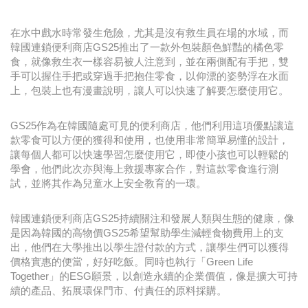
在水中戲水時常發生危險，尤其是沒有救生員在場的水域，而
韓國連鎖便利商店GS25推出了一款外包裝顏色鮮豔的橘色零
食，就像救生衣一樣容易被人注意到，並在兩側配有手把，雙
手可以握住手把或穿過手把抱住零食，以仰漂的姿勢浮在水面
上，包裝上也有漫畫說明，讓人可以快速了解要怎麼使用它。
GS25作為在韓國隨處可見的便利商店，他們利用這項優點讓這
款零食可以方便的獲得和使用，也使用非常簡單易懂的設計，
讓每個人都可以快速學習怎麼使用它，即使小孩也可以輕鬆的
學會，他們此次亦與海上救援專家合作，對這款零食進行測
試，並將其作為兒童水上安全教育的一環。
韓國連鎖便利商店GS25持續關注和發展人類與生態的健康，像
是因為韓國的高物價GS25希望幫助學生減輕食物費用上的支
出，他們在大學推出以學生證付款的方式，讓學生們可以獲得
價格實惠的便當，好好吃飯。同時也執行「Green Life
Together」的ESG願景，以創造永續的企業價值，像是擴大可持
續的產品、拓展環保門市、付責任的原料採購。