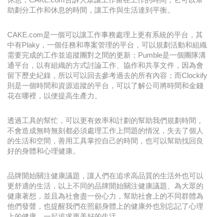
助劃分工作和休息的時間，讓工作與生活達到平衡。
CAKE.com是一個可以讓工作事務處理上更有系統的平台，其
中有Plaky，一個任務和專案管理的平台，可以規劃活動和組織
需要完成的工作並追蹤團對之間的更新；Pumble是一個團隊溝
通平台，以有組織的方式討論工作、協作和共享文件，因為會
留下歷史紀錄，所以可以回去參考過去的所有內容；而Clockify
則是一個時間和資源追蹤的平台，可以了解公司將時間和金錢
花在哪裡，以便提高生產力。
透過工具的幫忙，可以更有效率和計劃的幫助我們規劃時間，
不會造成無時無刻都必須處理工作上問題的情況，失去了個人
的生活和空間，善用工具掌控自己的時間，也可以幫助找回良
好的身體和心理健康。
品牌開始關注健康議題，讓人們在追求高品質的生活外也可以
更舒適的生活，以上不同的品牌開始關注健康議題、為大眾的
健康著想，並且為社會盡一份心力，幫助社會上的不同群體為
他們發聲，也提醒我們在照顧身體上的健康外也別忘記了心理
上的健康，一起追求更美好的生活。