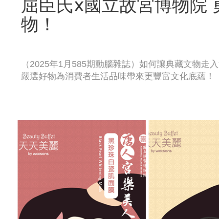
屈臣氏ⅹ國立故宮博物院
物！
（2025年1月585期動腦雜誌）如何讓典藏文物
嚴選好物為消費者生活品味帶來更豐富文化底蘊！