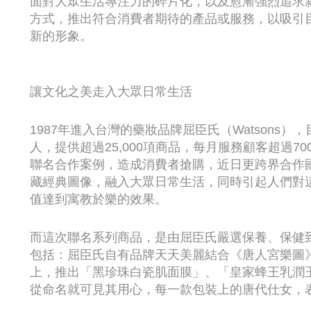
面對大眾生活專注力的碎片化，以及愈漸強烈追求
方式，推出符合消費者期待的產品或服務，以吸引
新的形象。
讓文化之美走入大眾日常生活
1987年進入台灣的藥妝品牌屈臣氏（Watsons）
人，提供超過25,000項商品，每月服務顧客超過
聯名合作案例，造成消費者搶購，近日更跨界合作
藏經典圖像，融入大眾日常生活，同時引起人們對
值達到寓教於樂的效果。
而這次聯名系列商品，是由屈臣氏嚴選保養、保健
包括：屈臣氏自有品牌天天美麗結合《唐人宮樂圖
上，推出「黑珍珠白瓷肌面膜」、「皇家蜂王乳潤
從命名就可見其用心，每一款包裝上的唐代仕女，