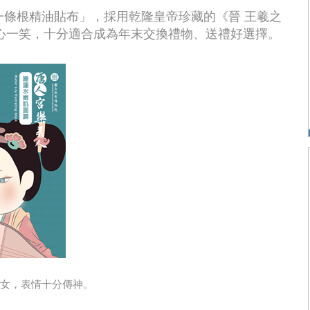
s一條根精油貼布」，採用乾隆皇帝珍藏的《晉 王羲之
心一笑，十分適合成為年末交換禮物、送禮好選擇。
女，表情十分傳神。