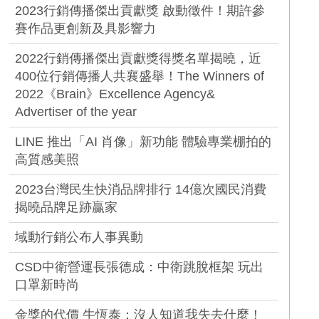
2023行銷傳播傑出貢獻獎 啟動徵件！期許參
賽作品更創新及具影響力
2022行銷傳播傑出貢獻獎得獎名單揭曉，近
400位行銷傳播人共襄盛舉！The Winners of
2022《Brain》Excellence Agency&
Advertiser of the year
LINE 推出「AI 肖像」新功能 體驗專業棚拍的
高質感美照
2023台灣民生快消品牌排行 14億次國民消費
揭曉品牌足跡贏家
域動行銷公布人事異動
CSD中衛營運長張德成：中衛跳脫框架 玩出
口罩新時尚
金獎的代價 牛恆泰：沒人知道我失去什麼！