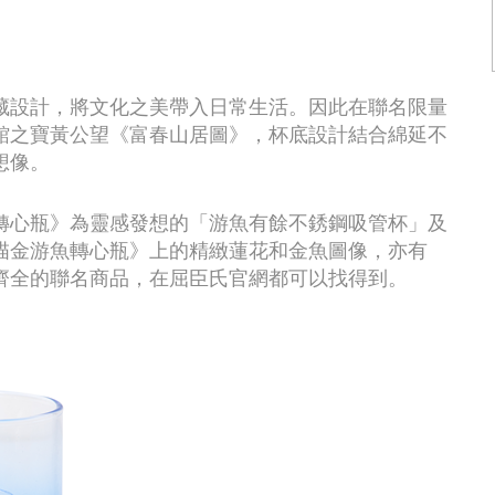
藏設計，將文化之美帶入日常生活。因此在聯名限量
館之寶黃公望《富春山居圖》，杯底設計結合綿延不
想像。
轉心瓶》為靈感發想的「游魚有餘不銹鋼吸管杯」及
描金游魚轉心瓶》上的精緻蓮花和金魚圖像，亦有
齊全的聯名商品，在屈臣氏官網都可以找得到。