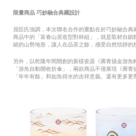
限量商品 巧妙融合典藏設計
屈臣氏強調，本次聯名合作的重點在於巧妙融合典
商品中的「富春山居造型對杯組」，就是取材自鎮
絕的山勢地形，讓人在品茶之餘，感受自然恬靜的
另外，以乾隆年間開創的新樣瓷器《霽青描金游魚
「游魚自動開收折傘」，兩款商品不僅展現《霽青
「年年有餘」和如魚得水的吉祥意義。還有更多更