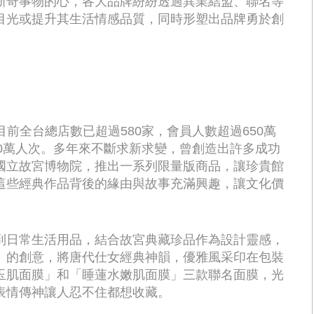
新奇事物的心，各大品牌紛紛透過異業結盟、聯名等
目光或提升其生活情感品質，同時形塑出品牌勇於創
，目前全台總店數已超過580家，會員人數超過650萬
700萬人次。多年來不斷求新求變，曾創造出許多成功
國立故宮博物院，推出一系列限量版商品，讓珍貴館
這些經典作品背後的緣由與故事充滿興趣，讓文化價
到日常生活用品，結合故宮典藏珍品作為設計靈感，
》的創意，將唐代仕女經典神韻，優雅風采印在包裝
玉肌面膜」和「睡蓮水嫩肌面膜」三款聯名面膜，光
表情傳神讓人忍不住都想收藏。