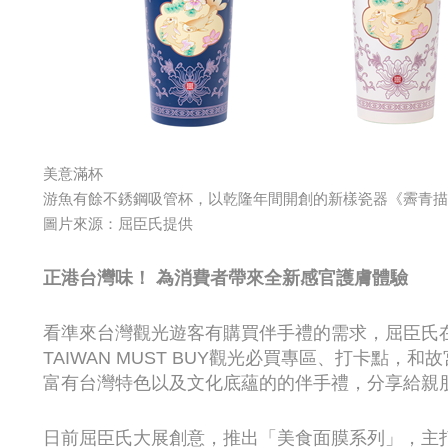
美意滿杯
游魚有餘不銹鋼吸管杯，以乾隆年間開創的新樣瓷器《霽青描
圖片來源：屈臣氏提供
正港台灣味！ 為消費者帶來全新感官護膚體驗
看準來台灣觀光遊客有購買伴手禮的需求，屈臣氏
TAIWAN MUST BUY觀光必買專區、打卡點
富有台灣特色以及文化底蘊的的伴手禮，分享給親
日前屈臣氏大展創意，推出「美食面膜系列」，主