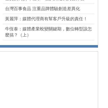
台灣百事食品 注重品牌體驗創造差異化
黃麗萍：媒體代理商有幫客戶升級的責任！
牛恆泰：媒體產業蛻變關鍵期，數位轉型該怎
麼搞？（上）