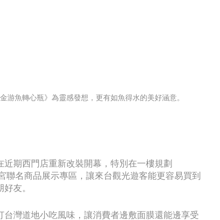
金游魚轉心瓶》為靈感發想，更有如魚得水的美好涵意。
在近期西門店重新改裝開幕，特別在一樓規劃
，和故宮聯名商品展示專區，讓來台觀光遊客能更容易買到
朋好友。
打台灣道地小吃風味，讓消費者邊敷面膜還能邊享受