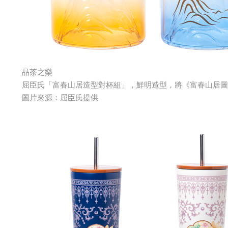
品茶之樂
屈臣氏「富春山居造型對杯組」，鮮明造型，將《富春山居圖
圖片來源：屈臣氏提供