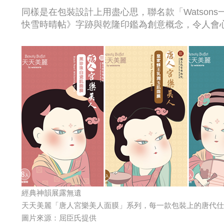
同樣是在包裝設計上用盡心思，聯名款「Watson
快雪時晴帖》字跡與乾隆印鑑為創意概念，令人會
經典神韻展露無遺
天天美麗「唐人宮樂美人面膜」系列，每一款包裝上的唐代仕
圖片來源：屈臣氏提供