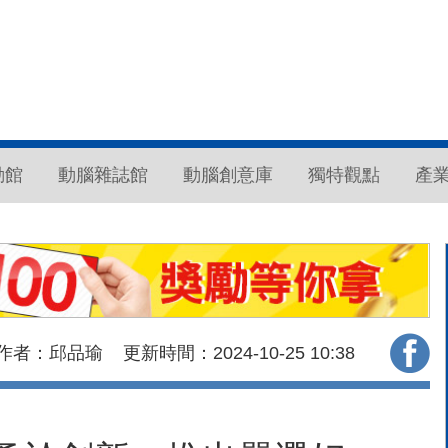
動館
動腦雜誌館
動腦創意庫
獨特觀點
產
作者：邱品瑜
更新時間：2024-10-25
10:38