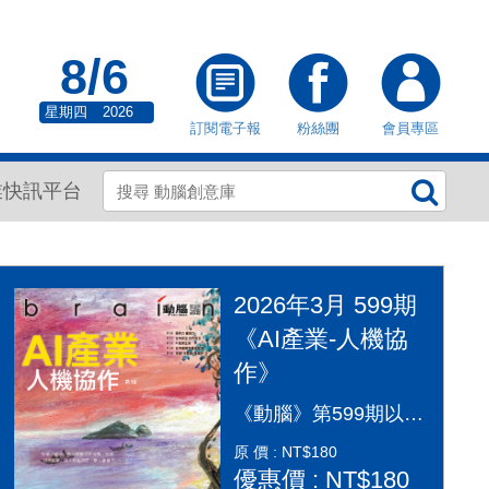
8/6
星期四
2026
訂閱電子報
粉絲團
會員專區
業快訊平台
2026年3月 599期
《AI產業-人機協
作》
《動腦》第599期以「AI產業：人機協作」為封面故事，探討AI從「造夢期」邁入「落地應用」的關鍵變革。本期深入剖析2026年AI產業全景，涵蓋代理型AI（Agentic AI）如何重塑顧客旅程、企業導入實戰指南及風險治理。透過專家觀點，解構從智慧金融到行銷流程的自動化轉型，並探討「人機協作」模式下，行銷人如何從軟體操作者轉變為AI指揮官，在矽基與碳基共存的時代，將算力轉化為驅動企業長期成長的關鍵動能，打造更有溫度的未來生活。
原 價 : NT$180
優惠價 : NT$180