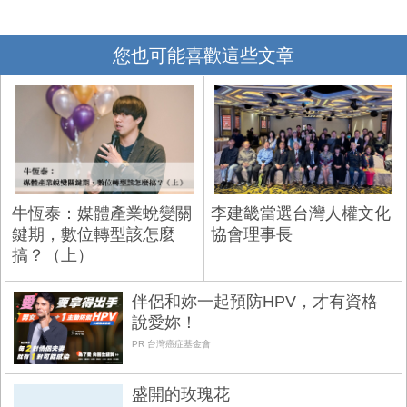
您也可能喜歡這些文章
牛恆泰：媒體產業蛻變關
李建畿當選台灣人權文化
鍵期，數位轉型該怎麼
協會理事長
搞？（上）
伴侶和妳一起預防HPV，才有資格
說愛妳！
PR 台灣癌症基金會
盛開的玫瑰花