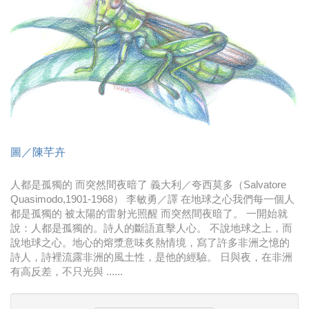
時尚
金獎的代價 牛恆泰：沒人知道我失去什麼！
台灣百事食品 注重品牌體驗創造差異化
黃麗萍：媒體代理商有幫客戶升級的責任！
牛恆泰：媒體產業蛻變關鍵期，數位轉型該怎麼
搞？（上）
圖／陳芊卉
人都是孤獨的 而突然間夜暗了 義大利／夸西莫多（Salvatore
Quasimodo,1901-1968） 李敏勇／譯 在地球之心我們每一個人
都是孤獨的 被太陽的雷射光照醒 而突然間夜暗了。 一開始就
說：人都是孤獨的。詩人的斷語直擊人心。 不說地球之上，而
說地球之心。地心的熔漿意味炙熱情境，寫了許多非洲之憶的
詩人，詩裡流露非洲的風土性，是他的經驗。 日與夜，在非洲
有高反差，不只光與 ......