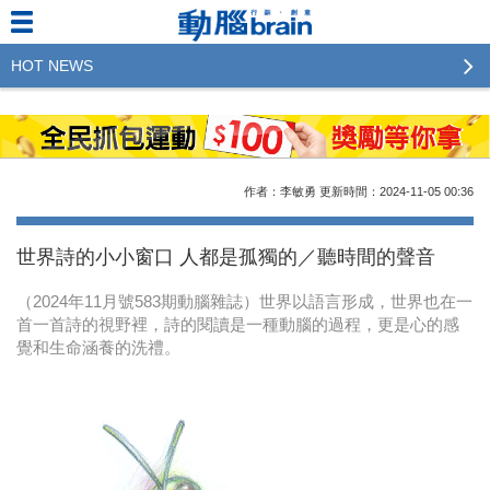
HOT NEWS
2023行銷傳播傑出貢獻獎 啟動徵件！期許參賽作品
更創新及具影響力
2022行銷傳播傑出貢獻獎得獎名單揭曉，近400位行
作者：李敏勇
更新時間：2024-11-05
00:36
銷傳播人共襄盛舉！The Winners of 2022《Brain》
Excellence Agency& Advertiser of the year
世界詩的小小窗口 人都是孤獨的／聽時間的聲音
LINE 推出「AI 肖像」新功能 體驗專業棚拍的高質
（2024年11月號583期動腦雜誌）世界以語言形成，世界也在一
感美照
首一首詩的視野裡，詩的閱讀是一種動腦的過程，更是心的感
覺和生命涵養的洗禮。
2023台灣民生快消品牌排行 14億次國民消費揭曉品
牌足跡贏家
域動行銷公布人事異動
CSD中衛營運長張德成：中衛跳脫框架 玩出口罩新