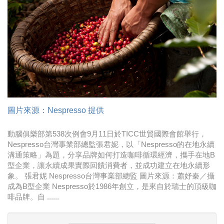
時尚
金獎的代價 牛恆泰：沒人知道我失去什麼！
台灣百事食品 注重品牌體驗創造差異化
黃麗萍：媒體代理商有幫客戶升級的責任！
牛恆泰：媒體產業蛻變關鍵期，數位轉型該怎麼
搞？（上）
圖片來源：Nespresso 提供
動腦俱樂部第538次例會9月11日於TICC世貿國際會館舉行，
Nespresso台灣事業部總監張君妮，以「Nespresso的在地永續
溝通策略」為題，分享品牌如何打造咖啡循環經濟，攜手在地B
型企業，讓永續成果實際回饋消費者，並成功建立在地永續形
象。 張君妮 Nespresso台灣事業部總監 圖片來源：蕭妤秦／攝
成為B型企業 Nespresso於1986年創立，是來自於瑞士的頂級咖
啡品牌。自 ......