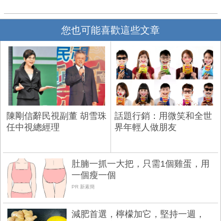
您也可能喜歡這些文章
陳剛信辭民視副董 胡雪珠
話題行銷：用微笑和全世
任中視總經理
界年輕人做朋友
肚腩一抓一大把，只需1個雞蛋，用
一個瘦一個
PR 新素簡
減肥首選，檸檬加它，堅持一週，