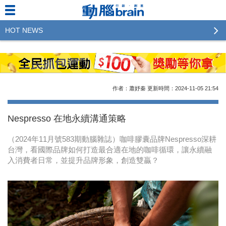
HOT NEWS
2023行銷傳播傑出貢獻獎 啟動徵件！期許參賽作品
更創新及具影響力
2022行銷傳播傑出貢獻獎得獎名單揭曉，近400位行
作者：蕭妤秦
更新時間：2024-11-05
21:54
銷傳播人共襄盛舉！The Winners of 2022《Brain》
Excellence Agency& Advertiser of the year
Nespresso 在地永續溝通策略
LINE 推出「AI 肖像」新功能 體驗專業棚拍的高質
（2024年11月號583期動腦雜誌）咖啡膠囊品牌Nespresso深耕
感美照
台灣，看國際品牌如何打造最合適在地的咖啡循環，讓永續融
入消費者日常，並提升品牌形象，創造雙贏？
2023台灣民生快消品牌排行 14億次國民消費揭曉品
牌足跡贏家
域動行銷公布人事異動
CSD中衛營運長張德成：中衛跳脫框架 玩出口罩新