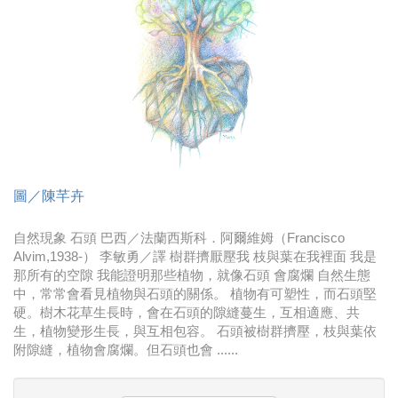
時尚
金獎的代價 牛恆泰：沒人知道我失去什麼！
台灣百事食品 注重品牌體驗創造差異化
黃麗萍：媒體代理商有幫客戶升級的責任！
牛恆泰：媒體產業蛻變關鍵期，數位轉型該怎麼
搞？（上）
圖／陳芊卉
自然現象 石頭 巴西／法蘭西斯科．阿爾維姆（Francisco
Alvim,1938-） 李敏勇／譯 樹群擠厭壓我 枝與葉在我裡面 我是
那所有的空隙 我能證明那些植物，就像石頭 會腐爛 自然生態
中，常常會看見植物與石頭的關係。 植物有可塑性，而石頭堅
硬。樹木花草生長時，會在石頭的隙縫蔓生，互相適應、共
生，植物變形生長，與互相包容。 石頭被樹群擠壓，枝與葉依
附隙縫，植物會腐爛。但石頭也會 ......