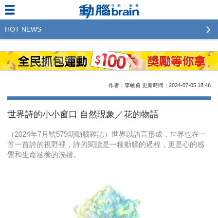
HOT NEWS
2023行銷傳播傑出貢獻獎 啟動徵件！期許參賽作品
更創新及具影響力
2022行銷傳播傑出貢獻獎得獎名單揭曉，近400位行
作者：李敏勇
更新時間：2024-07-05
18:46
銷傳播人共襄盛舉！The Winners of 2022《Brain》
Excellence Agency& Advertiser of the year
世界詩的小小窗口 自然現象／花的物語
LINE 推出「AI 肖像」新功能 體驗專業棚拍的高質
（2024年7月號579期動腦雜誌）世界以語言形成，世界也在一
感美照
首一首詩的視野裡，詩的閱讀是一種動腦的過程，更是心的感
覺和生命涵養的洗禮。
2023台灣民生快消品牌排行 14億次國民消費揭曉品
牌足跡贏家
域動行銷公布人事異動
CSD中衛營運長張德成：中衛跳脫框架 玩出口罩新