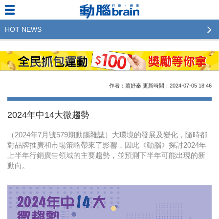
HOT NEWS
2023行銷傳播傑出貢獻獎 啟動徵件！期許參賽作品
更創新及具影響力
2022行銷傳播傑出貢獻獎得獎名單揭曉，近400位行
作者：蕭妤秦
更新時間：2024-07-05
18:46
銷傳播人共襄盛舉！The Winners of 2022《Brain》
Excellence Agency& Advertiser of the year
2024年中14大微趨勢
LINE 推出「AI 肖像」新功能 體驗專業棚拍的高質
（2024年7月號579期動腦雜誌）大環境的發展及變化，隨時都
感美照
對品牌推廣和市場策略帶來了影響，因此《動腦》探討2024年
上半年行銷廣告領域的主要趨勢，並預測下半年可能出現的新
2023台灣民生快消品牌排行 14億次國民消費揭曉品
動向。
牌足跡贏家
域動行銷公布人事異動
CSD中衛營運長張德成：中衛跳脫框架 玩出口罩新