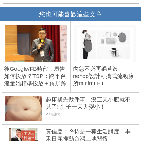
您也可能喜歡這些文章
後Google/FB時代，廣告
內急不必再躲草叢！
如何投放？TSP：跨平台
nendo設計可攜式流動廁
流量池精準投放＋跨屏跨
所minimLET
媒 創造高互動新客
起床就先做件事，沒三天小腹就不
見了! 肚子一天天變小！
PR 新素簡
黃佳慶：堅持是一種生活態度！丰
禾日麗推動台灣土地關懷