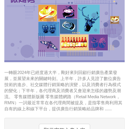
時尚
金獎的代價 牛恆泰：沒人知道我失去什麼！
台灣百事食品 注重品牌體驗創造差異化
黃麗萍：媒體代理商有幫客戶升級的責任！
牛恆泰：媒體產業蛻變關鍵期，數位轉型該怎麼
搞？（上）
一轉眼2024年已經度過大半，剛好來到回顧行銷廣告產業發
展，並展望未來的關鍵時刻。上半年，許多人見證了數位廣告
技術的進步、社交媒體行銷策略的演變，以及消費者行為模式
的變化；下半年，各代理商及消費者又會迎來怎樣的趨勢及潮
流。 零售媒體新版圖 零售媒體網路（Retail Media Network，
RMN）一詞最近常常在各代理商間被提及，是指零售商利用其
自有的線上和線下平台，提供廣告行銷策略給品牌和 ......